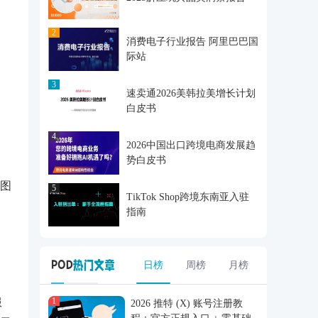
2
消费电子行业报告 阿里巴巴国
际站
3
速卖通2026美韩拉美增长计划
白皮书
4
2026中国出口跨境电商发展趋
势白皮书
图
5
TikTok Shop跨境东南亚入驻
指南
日榜
周榜
月榜
1
服
2026 推特 (X) 账号注册教