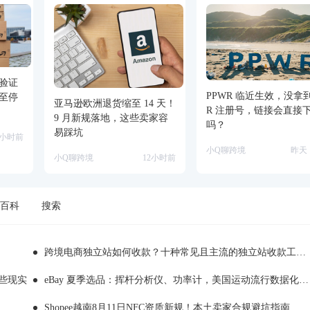
验证
PPWR 临近生效，没拿到
至停
亚马逊欧洲退货缩至 14 天！
R 注册号，链接会直接
9 月新规落地，这些卖家容
吗？
易踩坑
0小时前
小Q聊跨境
昨天 1
小Q聊跨境
12小时前
百科
搜索
跨境电商独立站如何收款？十种常见且主流的独立站收款工具推荐
哪些现实
eBay 夏季选品：挥杆分析仪、功率计，美国运动流行数据化消费
Shopee越南8月11日NFC资质新规！本土卖家合规避坑指南