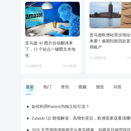
亚马逊欧洲站营业地址
来袭！逾期扣留回款甚
亚马逊 AI 图片自动翻译来
用账户
了，13 个站点一键图文本地
化
小Q聊跨境
1
小Q聊跨境
10小时前
最新
热门
资讯
视频
报告
问答
如何利用Pinteret为独立站引流？
Zalando Q2 财报解读：高增长背后，欧洲卖家该看清
2026 无货源跨境电商平台真实榜单，别再盲目铺货踩坑