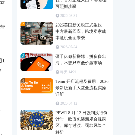
程：官方正规入口 + 零基础
云
可照搬步骤
2026-03-31
2
2026美国新关税正式生效！
营
中方最新回应，跨境卖家成
本危机全面来袭
2026-07-24
3
砸千亿做新拼姆，拼多多出
月1
海，不想只靠低价赢市场
品
昨天 14:21
4
Temu 开店流程及费用：2026
最新版新手入驻全流程实操
详解
高
2026-04-12
y
5
PPWR 8 月 12 日强制执行倒
计时！欧盟包装新规合规误
区、库存过渡、罚款风险全
解析