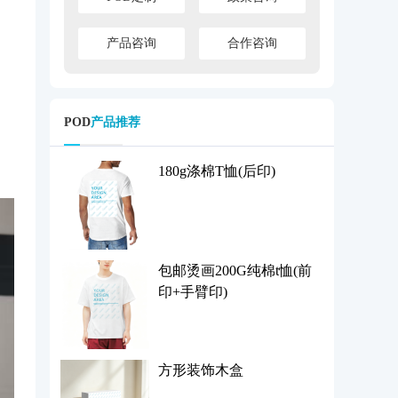
产品咨询
合作咨询
POD
产品推荐
180g涤棉T恤(后印)
包邮烫画200G纯棉t恤(前
印+手臂印)
方形装饰木盒