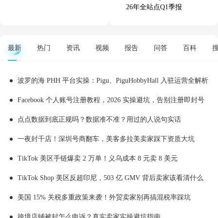
26年全站点Q1季报
最新
热门
资讯
视频
报告
问答
百科
波罗的海 PHH 平台实操：Pigu、PiguHobbyHall 入驻运营全解析
Facebook 个人账号注册教程，2026 实操避坑，告别注册即封号
点点数据到底正规吗？数据准不准？用过的人说句实话
一夜封千店！深圳号商翻车，美客多拉美卖家踩下资质大坑
TikTok 美区手链爆卖 2 万单！义乌成本 8 元卖 8 美元
TikTok Shop 美区反超印尼，503 亿 GMV 背后卖家该看清什么
美国 15% 关税多重政策来袭！外贸卖家别再搞混税率踩坑
跨境店铺被封怎么申诉？真实卖家实操避坑指南