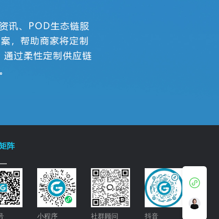
矩阵
号
小程序
社群顾问
抖音