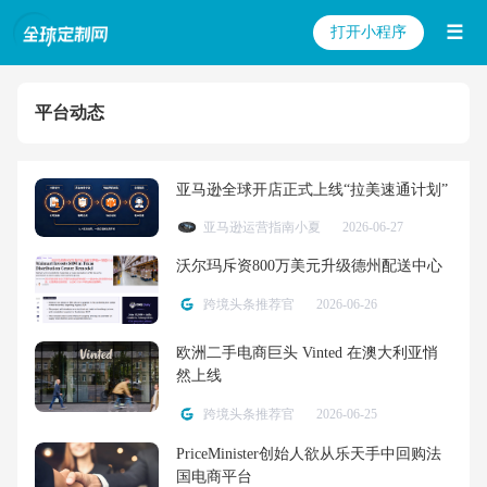
☰
打开小程序
平台动态
亚马逊全球开店正式上线“拉美速通计划”
亚马逊运营指南小夏
2026-06-27
沃尔玛斥资800万美元升级德州配送中心
跨境头条推荐官
2026-06-26
欧洲二手电商巨头 Vinted 在澳大利亚悄
然上线
跨境头条推荐官
2026-06-25
PriceMinister创始人欲从乐天手中回购法
国电商平台