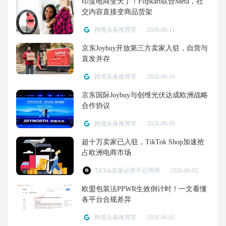
印度电商变天了！Flipkart联合Meta，社
交内容直接变商品货架
跨境头条推荐官
2026-06-11
京东Joybuy开放第三方卖家入驻，自营与
直发并存
跨境头条推荐官
2026-06-10
京东国际Joybuy与创维光伏达成欧洲战略
合作协议
跨境头条推荐官
2026-06-09
超十万卖家已入驻，TikTok Shop加速抢
占欧洲电商市场
TikTok卖家运营手记周周
2026-06-02
欧盟包装法PPWR生效倒计时！一文看懂
各平台合规差异
跨境头条推荐官
2026-06-02