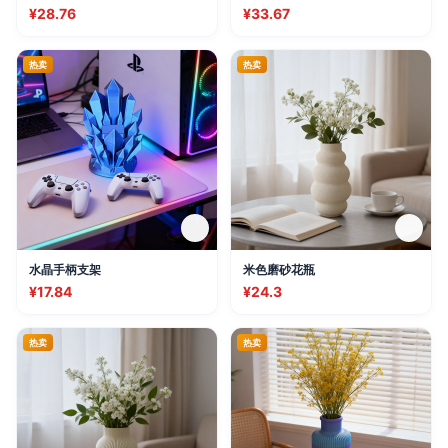
¥28.76
¥33.67
热卖
热卖
水晶手柄支架
米色磨砂花瓶
¥17.84
¥24.3
热卖
热卖