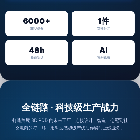
6000+
1件
SKU 储备
支持起订
48h
AI
极速发货
智能赋能
全链路 · 科技级生产战力
打造跨境 3D POD 的未来工厂，连接设计、智造、仓配到社
交电商的每一环，用科技感超级产线助你瞬时上线业务。