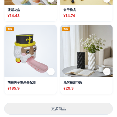
蓝紫花盆
饼干模具
¥14.43
¥14.74
热卖
热卖
胡桃夹子糖果分配器
几何棱形花瓶
¥185.9
¥29.3
更多商品