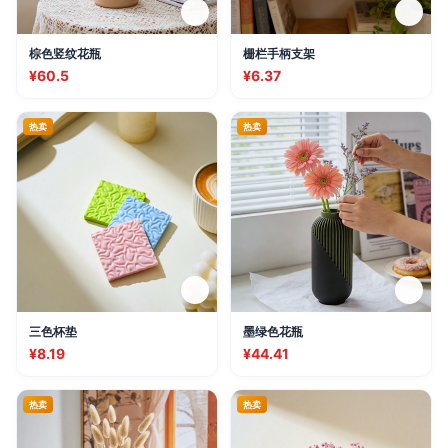
棕色竖纹花瓶
栅栏手柄支架
¥60.5
¥6.37
热卖
热卖
三色杯垫
墨绿色花瓶
¥8.19
¥44.41
热卖
热卖