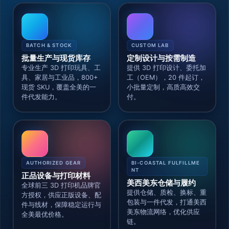
BATCH & STOCK
CUSTOM LAB
批量生产与现货库存
定制设计与按需制造
专业生产 3D 打印玩具、工
提供 3D 打印设计、委托加
具、家居与工业品，800+
工（OEM），20 件起订，
现货 SKU，覆盖全美的一
小批量定制，高质高效交
件代发能力。
付。
AUTHORIZED GEAR
BI-COASTAL FULFILLME
NT
正品设备与打印材料
美西美东仓储与履约
全球前三 3D 打印机品牌官
提供仓储、质检、换标、重
方授权，供应正版设备、配
包装与一件代发，打通美西
件与线材，保障稳定运行与
美东物流网络，优化供应
全美最优价格。
链。