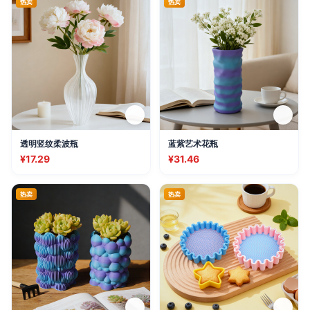
热卖
热卖
透明竖纹柔波瓶
蓝紫艺术花瓶
¥17.29
¥31.46
热卖
热卖