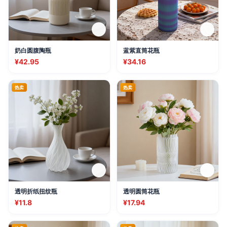
奶白圆腹陶瓶
蓝紫直筒花瓶
¥42.95
¥34.16
热卖
热卖
透明折纸扭纹瓶
透明圆筒花瓶
¥11.8
¥17.94