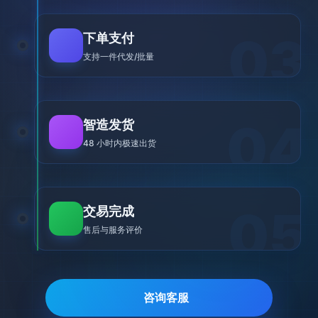
03
下单支付
支持一件代发/批量
04
智造发货
48 小时内极速出货
05
交易完成
售后与服务评价
咨询客服