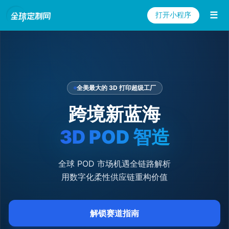
3D POD
☰
打开小程序
赛道风向
新品推荐
全美最大的 3D 打印超级工厂
跨境新蓝海
全链赋能
3D POD 智造
百问百答
全球 POD 市场机遇全链路解析
用数字化柔性供应链重构价值
立即开店
解锁赛道指南