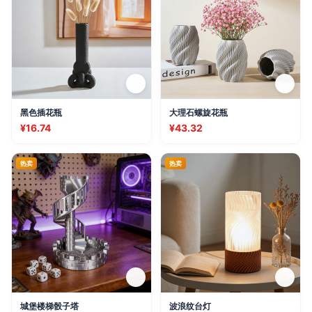
黑色插花瓶
大理石螺旋花瓶
¥16.74
¥43.32
热卖
热卖
城堡楼梯骰子塔
波浪纹台灯