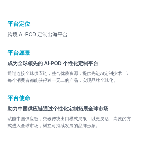
平台定位
跨境 AI-POD 定制出海平台
平台愿景
成为全球领先的 AI-POD 个性化定制平台
通过连接全球供应链，整合优质资源，提供先进AI定制技术，让
每个消费者都能获得独一无二的产品，实现品牌全球化。
平台使命
助力中国供应链通过个性化定制拓展全球市场
赋能中国供应链，突破传统出口模式局限，以更灵活、高效的方
式进入全球市场，树立可持续发展的品牌形象。