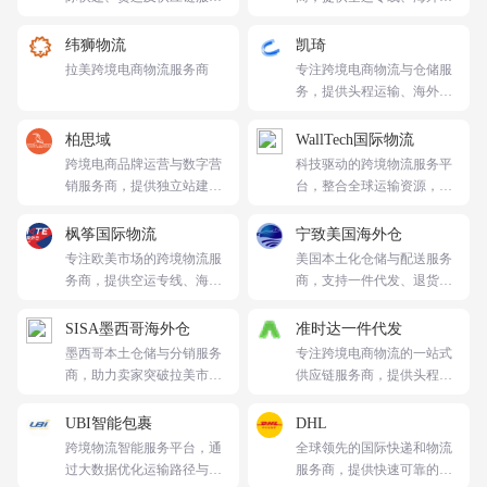
务，以高时效、可靠性和全
配及一件代发
球网络覆盖著称。
纬狮物流
凯琦
拉美跨境电商物流服务商
专注跨境电商物流与仓储服
务，提供头程运输、海外仓
配及退货处理
柏思域
WallTech国际物流
跨境电商品牌运营与数字营
科技驱动的跨境物流服务平
销服务商，提供独立站建
台，整合全球运输资源，提
站、广告投放及社媒推广，
供智能路由规划、实时追踪
助力品牌全球化增长。
及自动化清关，优化全链路
枫筝国际物流
宁致美国海外仓
效率。
专注欧美市场的跨境物流服
美国本土化仓储与配送服务
务商，提供空运专线、海外
商，支持一件代发、退货换
仓中转及定制化清关，主打
标及中大件物流，降低跨境
高时效与稳定性。
卖家尾程成本
SISA墨西哥海外仓
准时达一件代发
墨西哥本土仓储与分销服务
专注跨境电商物流的一站式
商，助力卖家突破拉美市
供应链服务商，提供头程、
场，提供清关、本地配送及
海外仓及末端配送解决方案
售后支持
UBI智能包裹
DHL
跨境物流智能服务平台，通
全球领先的国际快递和物流
过大数据优化运输路径与关
服务商，提供快速可靠的跨