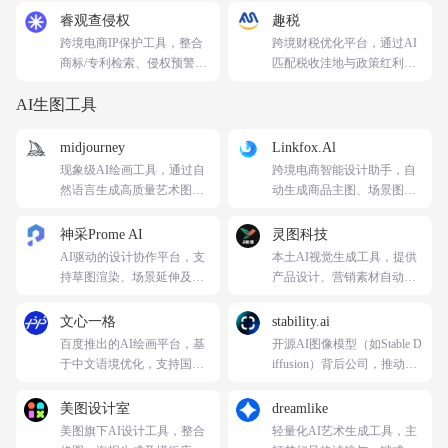
睿观查侵权
趣税
跨境电商IP保护工具，整合
跨境财税优化平台，通过AI
商标/专利检索、侵权预警及
匹配税收洼地与政策红利，
合规建议
降低企业出口税务成本
AI生图工具
midjourney
Linkfox.Al
现象级AI绘画工具，通过自
跨境电商智能设计助手，自
然语言生成高质量艺术图
动生成商品主图、场景图及
像，以风格多样性和创意自
广告素材，适配多平台运营
由度著称。
需求
神采Prome AI
灵图科技
AI驱动的设计协作平台，支
本土AI视觉生成工具，提供
持草图渲染、场景延伸及风
产品设计、营销素材自动化
格化处理，聚焦电商与游戏
生成，强调商业场景落地
行业。
文心一格
stability.ai
百度推出的AI绘画平台，基
开源AI图像模型（如Stable D
于中文语境优化，支持国
iffusion）背后公司，推动社
风、二次元等多风格图像创
区化创作与商业化应用
作
美图设计室
dreamlike
美图旗下AI设计工具，整合
轻量化AI艺术生成工具，主