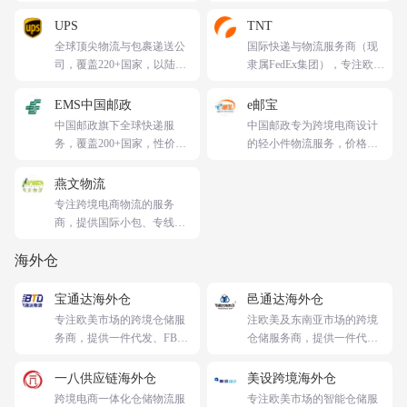
税申报，提供全链路追踪和
境运输、供应链解决方案及
成本可控的物流解决方案。
定制化物流服务。
UPS
TNT
全球顶尖物流与包裹递送公
国际快递与物流服务商（现
司，覆盖220+国家，以陆
隶属FedEx集团），专注欧洲
运、空运及供应链解决方案
陆运及全球限时速递，以高
为核心，主打高效可靠的全
性价比跨境运输和精密报关
EMS中国邮政
e邮宝
链路物流服务。
服务为优势。
中国邮政旗下全球快递服
中国邮政专为跨境电商设计
务，覆盖200+国家，性价比
的轻小件物流服务，价格经
高，适合跨境电商小包，清
济、时效稳定（7-15天），
关能力强但时效较商业快递
覆盖多国但仅限2kg以内包
燕文物流
略慢。
裹。
专注跨境电商物流的服务
商，提供国际小包、专线及
海外仓配，主打高性价比和
海外仓
新兴市场渠道覆盖。
宝通达海外仓
邑通达海外仓
专注欧美市场的跨境仓储服
注欧美及东南亚市场的跨境
务商，提供一件代发、FBA
仓储服务商，提供一件代
中转、退货处理及库存管理
发、FBA中转、退货换标及
定制化仓储方案
一八供应链海外仓
美设跨境海外仓
跨境电商一体化仓储物流服
专注欧美市场的智能仓储服