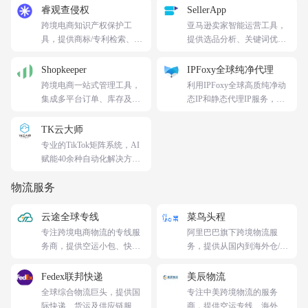
助力精细化运营。
及广告投放。
睿观查侵权
SellerApp
跨境电商知识产权保护工
亚马逊卖家智能运营工具，
具，提供商标/专利检索、侵
提供选品分析、关键词优
权风险预警及合规建议，帮
化、PPC广告管理及利润计
助卖家规避法律风险。
算，数据驱动提升销售业
Shopkeeper
IPFoxy全球纯净代理
绩。
跨境电商一站式管理工具，
利用IPFoxy全球高质纯净动
集成多平台订单、库存及物
态IP和静态代理IP服务，灵
流追踪，支持自动化运营与
活应对多样化在线网络，安
数据分析，助力卖家提效降
全探索全球业务的无限可能
TK云大师
本。
专业的TikTok矩阵系统，AI
赋能40余种自动化解决方
案！人工智能驱动的TikTok
物流服务
账号自动化批量管理平台，
实现多账号矩阵式管理与全
自动批量化运营，让您的Tik
云途全球专线
菜鸟头程
Tok业务轻松扩展。
专注跨境电商物流的专线服
阿里巴巴旗下跨境物流服
务商，提供空运小包、快速
务，提供从国内到海外仓/目
清关及全程追踪
的国的头程运输（空运、海
运、铁路）
Fedex联邦快递
美辰物流
全球综合物流巨头，提供国
专注中美跨境物流的服务
际快递、货运及供应链服
商，提供空运专线、海外仓