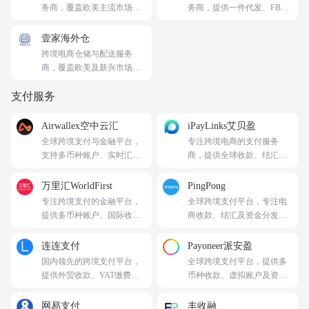
务商，覆盖欧美主流市场，
务商，提供一件代发、FBA
提供一件代发、FBA头程中
补货、退货换标及定制化库
转、退货处理及库存分销
存管理
壹家海外仓
跨境电商仓储与配送服务
商，覆盖欧美及新兴市场，
提供一件代发、FBA中转、
支付服务
退货处理及定制化仓配方案
Airwallex空中云汇
iPayLinks艾贝盈
全球跨境支付与金融平台，
专注跨境电商的支付服务
支持多币种账户、实时汇率
商，提供全球收款、结汇及
兑换及批量付款，助力企业
供应链金融解决方案，覆盖
高效管理国际资金流。
多平台多币种
万里汇WorldFirst
PingPong
专注跨境支付的金融平台，
全球跨境支付平台，专注电
提供多币种账户、国际收款
商收款、结汇及资金分发，
及结汇服务，以低费率、高
以低费率、合规高效著称，
到账速度著称，尤其适配电
支持多平台多币种结算。
连连支付
Payoneer派安盈
商卖家。
国内领先的跨境支付平台，
全球跨境支付平台，提供多
提供外贸收款、VAT缴费等
币种收款、虚拟账户及资金
一站式服务，以低费率、快
分发服务，尤其适合 freelanc
速到账为优势。
er 和电商卖家，支持快速提
网易支付
丰收融