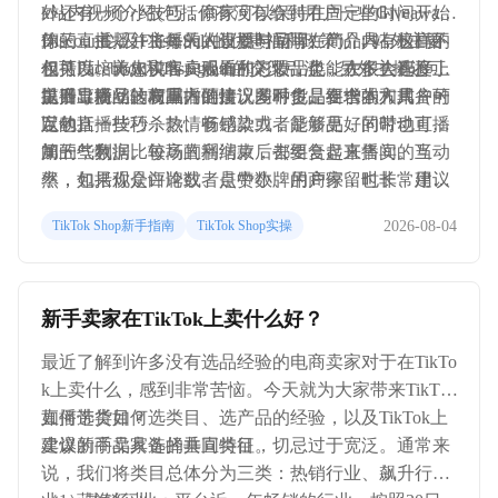
外还有一个小技巧，商家可以保持在固定的时间开始
k站内视频介绍(包括你有没有给到用户一些Giveaway/
你的直播，并将每天的直播时间写在简介内，这样不
Discount以及Flash Sale的优惠福利政策）；站外主要
第三，主播。主播的人设要与品牌、产品具有极高的
仅可以培养忠实客户观看的习惯，也能在很大程度上
包括Facebook和Instagram的交叉引流；另外主播还可
相关度。比如说售卖服饰和彩妆品类，大多会选择女
提升直播间的权重。
以引导粉丝转发直播链接，同时也是在增强和用户的
主播出境，这与国内的情况差不多。要求本人具备一
第四，商品。商品方面建议多种货品组合的方式（可
互动。
定的直播技巧，热情有感染力，能够更好的带动直播
以包括一些秒杀款、畅销款或者是新品，同时也可以
间的气氛。
加一些利润比较高的利润款，去组合起来售卖。当
第五，数据。每场直播结束后都要复盘直播间的互动
然，如果你是白牌或者是中小牌的商家，也非常建议
率，包括观众评论数、点赞数、用户停留时长、用户
你去warehouse工厂直播，也就是直接在仓库里面进行
转粉率、在线用户人数、留存率。加入粉丝团的人
2026-08-04
TikTok Shop新手指南
TikTok Shop实操
直播，可以直接展示产品的库存和仓库是怎样的，以
数、礼物数（也就是观众给你刷礼物的数量）、点击
更好获取用户对产品的信任。
直播购物袋的人数、分享直播间的人数等等。通常来
说，如果你的上述数据表现都不错，那么系统会在下
新手卖家在TikTok上卖什么好？
一次的直播推荐中，自动把你的直播间推荐给更多的
用户。
最近了解到许多没有选品经验的电商卖家对于在TikTo
k上卖什么，感到非常苦恼。今天就为大家带来TikTok
直播带货如何选类目、选产品的经验，以及TikTok上
如何选类目？
卖爆的商品具备的共同特征。
建议新手卖家选择垂直类目，切忌过于宽泛。通常来
说，我们将类目总体分为三类：热销行业、飙升行