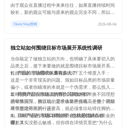
由于观众在直播过程中来来往往，如果直播持续时间
较长，新的观众可能与原来的观众完全不同，所以卖
家可以在产品介绍之间加入整体促销介绍模块，以便
2026-08-04
Tiktok Shop营销
新的观众可以跟上。另外，也可以在产品介绍之间加
入整体推广介绍环节，根据需要持续进行直播。
独立站如何围绕目标市场展开系统性调研
当你敲定了做独立站的方向，也明确了具体要切入的
品类之后，接下来要做的就是围绕目标市场展开系统
性的调研。具体来说，可以从以下五个维度入手：
1、产品的市场需求体量有多大？
这是一个非常现实的问题。假如目标品类的市场容量
偏小，或者你瞄准的本就是一个伪需求，那么投入大
量时间和精力去做前期培育，最终大概率换不回理想
2、同类产品在市场上的售价区间如何？
的销售回报。所以说，需求体量的摸底，是整个调研
通常情况下，独立站的定价会比平台略高一些。但如
环节里绕不开的一步。
果你想定得比同行还要高，就必须拿出站得住脚的理
由。举个例子，很多欧美消费者对30美金和50美金的
3、目标产品的市场口碑如何（也就是优缺点在
价差其实没那么敏感，但你得在详情页里把“为什么
哪）？