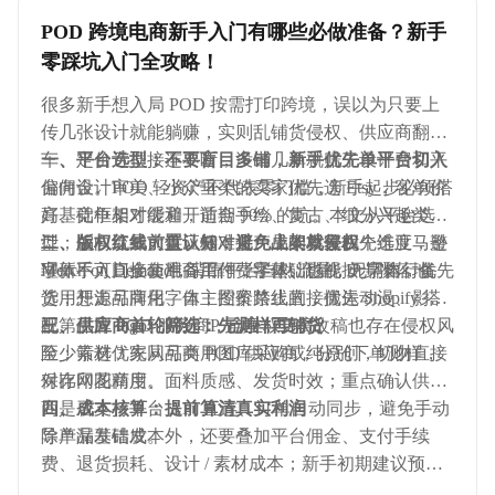
POD 跨境电商新手入门有哪些必做准备？新手
零踩坑入门全攻略！
很多新手想入局 POD 按需打印跨境，误以为只要上
传几张设计就能躺赚，实则乱铺货侵权、供应商翻
车、定价亏损接连不断，没出几单就赔了设计费和平
一、平台选型：不要盲目多铺，新手优先单平台切入
台佣金。POD 轻资产不代表零门槛，新手起步必须搭
偏向设计审美、小众垂类的卖家优先选 Etsy，客单价
好基础框架才能避开前期 90% 的坑。本文从平台选
高、竞争相对缓和，适合手绘、复古、细分兴趣类设
型、版权认知、供应链对接、成本核算四个维度，整
计；偏向流量大盘、标准化产品的卖家优先选亚马逊
二、版权红线前置认知：避免上架就侵权
理新手入门全套准备工作，零基础也能按步骤落地。
Merch on Demand，背靠平台自然流量，无需自行备
字体不可直接使用商用付费字体、影视 IP 字体，优先
货；想走品牌化、自主控价路线的，优先 Shopify 搭
选用开源可商用字体；图案禁止直接搬运动漫、影
配第三方 POD 服务商，自主权更高。
视、品牌 logo、网红 IP 元素，二次改稿也存在侵权风
三、供应商首轮筛选：先测样再铺货
险；素材优先从可商用图库采购或纯原创，切勿直接
至少筛选 3 家同品类 POD 供应商，分别下单测样，
保存网图商用。
对比印花精度、面料质感、发货时效；重点确认供应
商是否支持平台 API 直连、订单自动同步，避免手动
四、成本核算：提前算清真实利润
导单漏发错发。
除产品基础成本外，还要叠加平台佣金、支付手续
费、退货损耗、设计 / 素材成本；新手初期建议预留
30% 以上利润空间，应对突发的广告投放和售后损