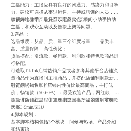
主播能力：主播应具有良好的沟通力、感染力和引导
力。建议可选择从事过销售、主持或培训的人员，能
够很好地介绍产品及展示产品卖点；
直播间小助手：最好可以配备1名直播间小助手协助
主播，和观众互动以及链接上架等问题。
3.选品 ：
选品维度：从品、质、量三个维度考量——品类丰
富、质量保障、高性价比；
货品搭配：引流款、畅销款、利润款和特色款商品进
行搭配。
可选取TikTok店铺热销产品或者参考其他平台店铺流
量商品作为直播间主推商品，并搭配店铺利润款新品
进行捆绑销售和推广；
引流款（10%）：店铺内性价比最高商品，主打低
价；畅销款（50-60%）：最受欢迎产品，网红款；利
润款：店铺新品，并且利润空间高；特定款：定制款
货品讲解：在过程中需要把握直播产品的讲解节奏，
产品
大概3-5min/SKU
4.脚本规划：
基本脚本结构包括3个模块：问候与热场、产品介绍
和结束语