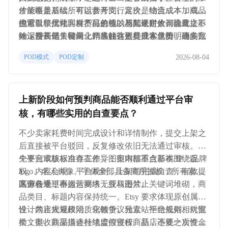
才能覆盖后续所有运营开支。其次是物流成本，商品
价策略是基础，可以参考同行定价、结合成本加成，
的重量、尺寸、发货目的地以及配送时效都会直接影
也可以根据顾客对产品价值的感知来定价。除此之
搜索引擎优化同样不可忽视，与其硬拼大词流量，不
响运费高低，轻量化产品往往更具成本优势。而多数
外，连带销售和向上销售能有效提升客单价，建立完
如深耕长尾关键词，精准触达那些搜索意图明确的潜
消费者对运费相当敏感，不少人表示如果能包邮会更
善的会员权益和售后体系则有助于留住老客户，减少
在买家。社媒运营、供应链效率以及借助人工智能做
2026-08-04
POD模式
POD定制
愿意下单，所以许多卖家选择把运费折算进商品定价
获客成本的反复消耗。品牌塑造在今年也变得愈发重
个性化推荐，也都是今年拉开差距的关键抓手。整体
里，变相实现"包邮"体验。第三块支出来自建站平台
要，同质化严重的泛品类小店很难在长期竞争中存
来看，2026 年的 POD 和无库存电商依然大有可为，
本身，不同建站工具的月费、交易抽成各不相同，长
活，反而是有清晰品牌故事、深耕垂直圈层的卖家更
但玩法早已从"上架就能卖"转向了精细化运营。
上新阶段如何预判商品能否顺利通过平台审
期经营下来也是一笔不小的固定开支。
容易积累忠实用户。
核，有哪些实用的自查要点？
不少卖家耗费时间完成设计和详情制作，提交上架之
后直接被平台驳回，反复修改依旧无法通过审核。各
个平台审核标准存在差异，但审核重点基本围绕版
先要完成版权自查工作，图案内部不含影视 IP、品牌
权、内容合规、平台规则，上架前完成自查，有效提
logo、名人肖像。字体全部具备商用授权，所有素材
高审核通过率。
来源合规，不搬运网络无授权图片。
区分各个平台运营要求，亚马逊禁止关键词堆砌，商
品类目、标题内容保持统一。Etsy 要求体现原创属
性，禁止大规模同质化铺货。独立站平台规则相对宽
设计内容规避政治、宗教争议元素，拒绝低俗、仇恨
松，但收款渠道会持续监控侵权商品，违规之后资金
类文案。商品描述杜绝虚假宣传。新店不要一次性大