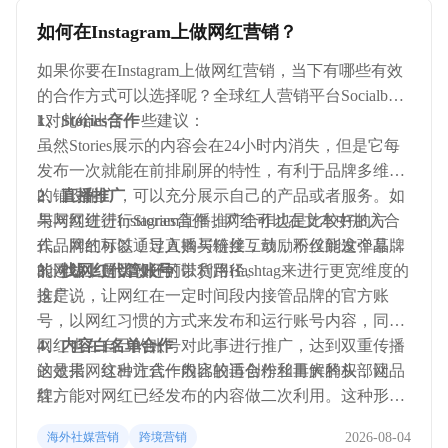
如何在Instagram上做网红营销？
如果你要在Instagram上做网红营销，当下有哪些有效
的合作方式可以选择呢？全球红人营销平台Socialboo
k对此给出了一些建议：
1、Stories合作
虽然Stories展示的内容会在24小时内消失，但是它每
发布一次就能在前排刷屏的特性，有利于品牌多维度
的铺设推广，可以充分展示自己的产品或者服务。如
2、直播推广
果与网红进行Stories合作，网红可以在文本中加入合
与网红进行Instagram直播推广合作也是比较好的方
作品牌的标签，导入购买链接，鼓励粉丝到这个品牌
式。网红可以通过直播与粉丝互动，不仅能发弹幕还
的网站上购买，还可以利用Hashtag来进行更宽维度的
能连线，是比较好的带货路径。
3、找网红代管账号
推广。
这是说，让网红在一定时间段内接管品牌的官方账
号，以网红习惯的方式来发布和运行账号内容，同时
网红也在自己的账号对此事进行推广，达到双重传播
4、内容白名单合作
的效果。这种方式一般比较适合粉丝量大的头部网
这是指网红出让合作内容的再创作和再解释权，让品
红。
牌方能对网红已经发布的内容做二次利用。这种形式
可以提高内容的利用率，延长内容的有效期，节省再
2026-08-04
海外社媒营销
跨境营销
创作成本，是一种比较新颖的内容合作形式。