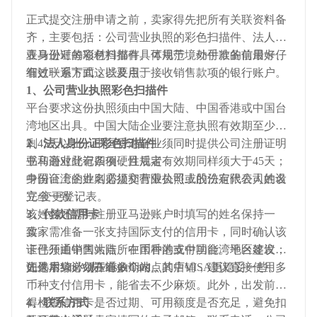
正式提交注册申请之前，卖家得先把所有关联资料备
齐，主要包括：公司营业执照的彩色扫描件、法人代
表身份证的彩色扫描件、可用于境外付款的信用卡、
亚马逊对每项材料都有具体规范，动手准备前最好仔
有效联系方式，以及用于接收销售款项的银行账户。
细过一遍下面这些要点。
1、公司营业执照彩色扫描件
平台要求这份执照须由中国大陆、中国香港或中国台
湾地区出具。中国大陆企业要注意执照有效期至少还
剩45天以上；中国香港企业须同时提供公司注册证明
2、法人身份证彩色扫描件
书和商业登记条例，且后者有效期同样须大于45天；
亚马逊对此有四项硬性规定：
中国台湾企业则需提交有限公司或股份有限公司的设
身份证上的姓名必须和营业执照上的法定代表人姓名
立/变更登记表。
完全一致；
该姓名还需与注册亚马逊账户时填写的姓名保持一
3、付款信用卡
致；
卖家需准备一张支持国际支付的信用卡，同时确认该
证件须由中国大陆、中国香港或中国台湾地区签发；
卡已开通销售站点所在币种的支付功能。平台建议优
证件本身必须在有效期内。
先选用VISA或MasterCard，其中VISA更稳妥一些。
如果后续计划开通多个站点的店铺，建议直接使用多
币种支付信用卡，能省去不少麻烦。此外，出发前记
得检查信用卡是否过期、可用额度是否充足，避免扣
4、联系方式