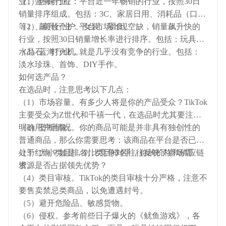
业、蓝海行业。
（1）热销行业：平台近一年畅销的行业，按照30日
销量排序组成。包括：3C、家居日用、消耗品（口罩
等）、美妆个护、女装、零食。
（2）飙升行业：平台市场出现空缺，销量飙升快的
行业，按照30日销量增长率进行排序。包括：玩具、
水晶石、打火机。
（3）蓝海行业，就是几乎没有竞争的行业。包括：
淡水珍珠、首饰、DIY手作。
如何选产品？
在选品时，注意思考以下几点：
（1）市场容量。有多少人将是你的产品受众？TikTok
主要受众为Z世代和千禧一代，在选品时尤其要注意
明确用户画像。
（2）垄断情况。你的商品可能是并非具有独创性的
普通商品，那么你需要思考：该商品在平台是否已经
处于红海？如是，对比竞争对手，你的价格和供应链
（3）大小类目排名。类目排名往往反映了市场需
资源是否占据领先优势？
求。
（4）类目审核。TikTok的类目审核十分严格，注意不
要售卖禁忌类商品，以免遭遇封号。
（5）避开危险品、敏感货物。
（6）侵权。参考前些日子爆火的《鱿鱼游戏》，各