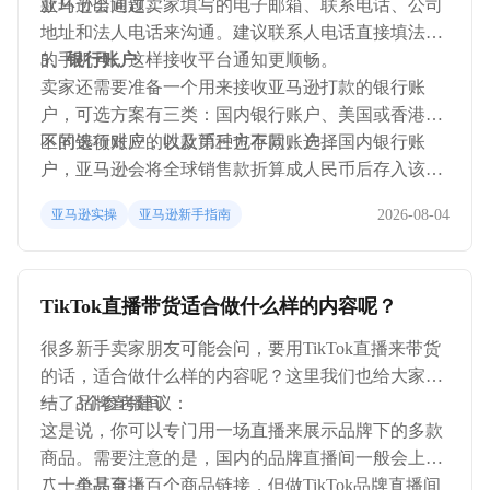
款环节出问题。
亚马逊会通过卖家填写的电子邮箱、联系电话、公司
地址和法人电话来沟通。建议联系人电话直接填法人
的手机号，这样接收平台通知更顺畅。
5、银行账户
卖家还需要准备一个用来接收亚马逊打款的银行账
户，可选方案有三类：国内银行账户、美国或香港地
区的银行账户，以及第三方存款账户。
不同选项对应的收款币种也不同。选择国内银行账
户，亚马逊会将全球销售款折算成人民币后存入该账
户，开户行所在地为中国；选择美国或香港的银行账
2026-08-04
亚马逊实操
亚马逊新手指南
户，则直接以当地货币接收款项；如果选用第三方存
款账户，必须使用参与亚马逊“支付服务商计划”的服
务商所提供的账户，其开户行所在地则取决于该服务
TikTok直播带货适合做什么样的内容呢？
商实际开立账户的国家或地区。
很多新手卖家朋友可能会问，要用TikTok直播来带货
的话，适合做什么样的内容呢？这里我们也给大家总
结了3个参考建议：
一、品牌直播间
这是说，你可以专门用一场直播来展示品牌下的多款
商品。需要注意的是，国内的品牌直播间一般会上七
八十个甚至上百个商品链接，但做TikTok品牌直播间
二、单品直播