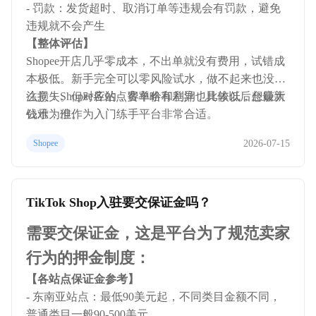
- 罚款：发货超时、取消订单等违规会有罚款，避免
违规就不会产生
【整体评估】
Shopee开店几乎零成本，不出单就没有费用，试错成
本极低。新手完全可以零风险试水，做不起来也没什
么损失。但对应的，客单价和利润也比较低，想赚大
注意：Shopee各站点费率略有差异，具体以后台最新
钱难，但作为入门练手平台非常合适。
公示为准。
2026-07-15
Shopee
TikTok Shop入驻要交保证金吗？
需要交保证金，这是平台为了规范卖家
行为的押金制度：
【各站点保证金参考】
- 东南亚站点：最低90美元起，不同类目金额不同，
普通类目一般90-500美元