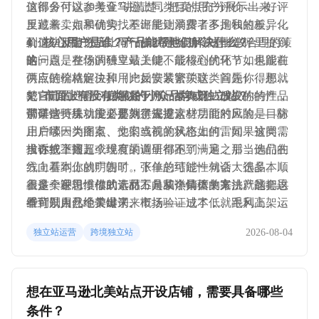
值得多付这20美金”讲清楚，把卖点充分展示出来。
这部分可以参考亚马逊上同类目的用户评价——好评
反过来，如果确实找不出能让消费者多掏钱的差异化
里藏着卖点和优势，差评里则暴露了不足和短板。拿
价值，那定价上比同行低2-3美金，算是比较合理的策
到这些反馈之后，下一步就是判断：这些差评里提到
4、核心用户是谁？产品能帮他们解决什么？
略。
的问题，在你的独立站上能不能得到优化？如果能在
这一点是整场调研里最关键、最核心的环节，也跟前
供应链端就解决掉（比如安装繁琐这类问题），那就
两点的价格定位和用户反馈紧密关联。首先你得想清
把它前置处理；如果属于产品本身无法改变的特性，
楚自己的产品到底服务于哪一类人群。假设你的产品
5、市面上有没有类似的小众品牌或独立站？
那详情页里就没必要刻意去提。
带某些特殊功能，那就得深挖这些功能对应的是目标
调研这一块，主要是为了规避素材层面的风险——防
用户哪一类痛点、他们当前的状态如何。如果这类需
止后续因为图案、文案或视觉风格上的雷同，被同行
求在线下商超或现有渠道里得不到满足，那当他们在
投诉或举报。
当你把上述五个维度的调研都跑了一遍之后，选品的
线上看到你的广告时，下单的可能性就会大很多。顺
方向基本上就明朗了。张佳总结过一句话：选品本质
着这个逻辑，你的素材方向和详情页文案，就能把这
上是一种思维模式，而不是某个具体的方法。这套思
很多卖家习惯借助选品工具或热销榜单来挑产品——
些背景自然地带出来。
维可以用几个关键词来概括——成本低、毛利高、运
看到别人已经卖爆了、市场验证过了，就跟风上架同
费省、体积小、竞争少、需求硬。这算是电商选品的
样的货。这种做法其实是走偏了。你应该琢磨的不
2026-08-04
独立站运营
跨境独立站
一套通用逻辑，放在独立站出海这件事上也同样适
是“跟卖同一款产品”，而是“这款产品为什么能
用。另外还有一个总原则：尽量做到“别人没有的我
火”——消费者被它的哪个点打动了，这些元素里哪
有，别人有的我做得更好”。
些是自己能够复用的，再顺着这个方向去想可以做哪
想在亚马逊北美站点开设店铺，需要具备哪些
些优化和升级。
条件？