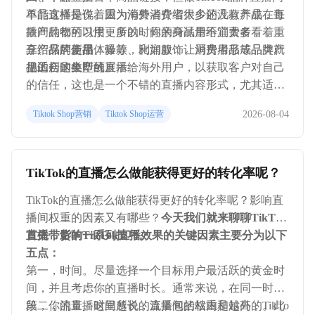
不能这样操作。因为海外消费者大多还没有养成在直
单品直播是说着重为消费者介绍很少的几款产品，每
播间购物的习惯，所以，你的商品量不宜太多，着重
款产品都可以用更多的时间亲身试用给消费者看，分
介绍品牌新品、爆款、利润款，让消费者形成品牌产
享产品的使用体验等，比如服饰、厨房用品等品类就
三、探厂走播
品的初印象即可。
很适合这类型的直播。
把工厂的生产线展示给海外用户，以获取客户对自己
的信任，这也是一个不错的直播内容形式，尤其适合
做B2B的商家。不过，做探厂直播对于直播团队的技
2026-08-04
Tiktok Shop营销
Tiktok Shop运营
术和操控能力有很高要求，往往是一镜到底，需要一
定的专业度才能做好。
TikTok的直播怎么做能获得更好的转化率呢？
TikTok的直播怎么做能获得更好的转化率呢？影响直
播间权重的因素又有哪些？
今天我们就来聊聊TikTok
直播带货的一系列技巧。
首先，影响TikTok直播效果的关键因素主要分为以下
五点：
第一，时间。尽量选择一个目标用户最活跃的黄金时
间，并且考虑你的直播时长。通常来说，在同一时间
段，你的直播时间越长，直播间的权重是越高的。此
第二，流量。这里所说的流量包括站内和站外，TikTo