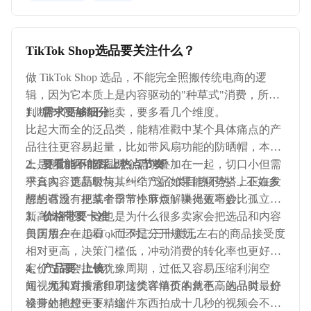
TikTok Shop选品要关注什么？
做 TikTok Shop 选品，不能完全照搬传统电商的逻
辑，因为它本质上是内容驱动的"种草式"消费，所以
判断一个品能不能卖，要多看几个维度。
1、需求要够细分
比起大而全的泛品类，能精准戳中某个具体痛点的产
品往往更容易起量，比如带风扇功能的防晒帽，本质
上是把防晒和降温两个需求叠加在一起，切口小但需
2、要看能不能踩上热点节奏
求真实。选品时与其纠结"这个类目热不热"，不如多
平台内容更新极快，一个产品如果能顺势搭上正在发
想想有没有把某个日常小麻烦解决得更巧妙。
酵的话题、梗或者季节性节点，曝光效率会比孤立上
新高出不少。这也是为什么很多卖家会把选品和内容
3、价格带要卡准
日历放在一起看，而不是分开规划。
美国用户在 TikTok 上对二三十美元左右的商品接受度
相对更高，决策门槛低，冲动消费的转化率也更好。
定价过高会拉长犹豫周期，过低又容易压缩利润空
4、产品要"上镜"
间，尤其对按需印刷这类客单价本就不高的品类，价
短视频和直播承担了传统详情页的角色，选品时最好
格带的把控更要精细。
设身处地想一下，这件东西拍成十几秒的视频会不会