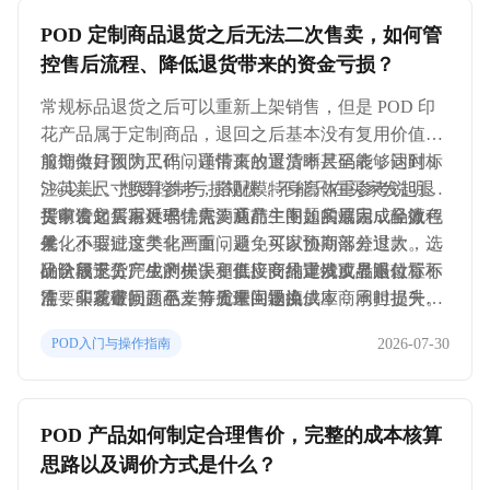
POD 定制商品退货之后无法二次售卖，如何管
控售后流程、降低退货带来的资金亏损？
常规标品退货之后可以重新上架销售，但是 POD 印
花产品属于定制商品，退回之后基本没有复用价值，
服饰类目因为尺码问题带来的退货率甚至能够达到 1
前期做好预防工作，详情页放置清晰尺码表，同时标
5% 以上。想要控制亏损规模，不能只在买家发起退
注英美尺寸换算参考，搭配模特身高体重参考说明，
货申请之后再处理，需要从前、中、后端完成全流程
提前告知买家尺码特点。商品主图如实展示成品效
买家发起售后诉求优先沟通产生问题的原因，轻微色
优化。
果，不要过度美化画面，避免买家预期落差过大。选
差、小瑕疵这类非严重问题，可以协商部分退款，相
品阶段充分完成测样，和供应商约定残次品赔付标
比全额退货产生的损失更低。商品详情页显眼位置标
确认属于工厂生产失误，直接安排重发或者退款，不
准，印花破损、色差等质量问题由供应商承担损失。
注，非质量问题不支持无理由退换。
需要买家寄回商品，节省来回物流成本，同时提升买
家体验感受。定期统计店铺退货产生的原因，如果尺
2026-07-30
POD入门与操作指南
码问题集中出现，及时更新尺码参考信息。长期高退
货率的款式直接下架，不要持续投入流量资源。同时
和供应商签订质量相关约定，持续优化品控标准。
POD 产品如何制定合理售价，完整的成本核算
思路以及调价方式是什么？