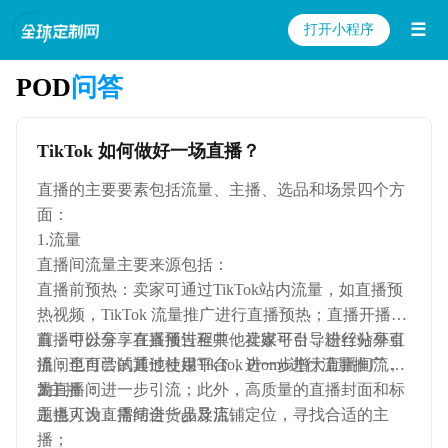
☰
打开小程序
POD
问答
TikTok 如何做好一场直播？
直播的主要要素包括流量、主播、选品和场景四个方
面：
1.流量
直播间流量主要来源包括：
直播前预热：卖家可通过TikTok站内流量，如直播预
热视频，TikTok 流量推广进行直播预热；直播开播
前，可以分享直播预告至其他社媒平台，进行站外引
直播中分享：在直播过程中，卖家可引导粉丝分享直
流；也可尝试通过使用TikTok Promo进行流量推广，
播间至自己的其他社媒平台，进一步增大直播间流
为直播间进一步引流；此外，高质量的直播封面和标
量。
2.主播 ：
题也可为直播间进一步导流。
主播人设：需结合货品及店铺定位，寻找合适的主
播；