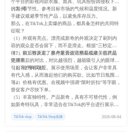
个平台的影视同款衣服、面具、玩具纷纷因侵权下架
的案例。
（7）季节性。参考目标市场的气候和温度情况。新
手建议规避季节性产品，以避免库存压力。
那么，在TikTok上卖爆的商品，都具备怎样的共同特
征呢？
（1）外观有亮点。漂亮或新奇的外观决定了刷到内
容的观众是否会留下，而不是滑走。根据“三秒定
律”，前三秒决定了用户是否会完整看视频，也就是
（2）前后有反差。参考家居清洁用品或者美容产品
完播率。
使用前后的对比，对比越强烈，越能吸引人的眼球，
引起客户购买欲。
（3）使用有场景。展示使用场景，会让客户非常具
有代入感，从而激起他们的购买欲。比如节日氛围
等。
（4）价格有优惠。在视频中强调“限时折扣”等字眼，
督促客户尽快下单。
（5）丰富独特性。产品新奇，具有不可替代性，例
如新奇特玩具，非常适合在TikTok的平台进行展示和
销售。
2026-08-04
TikTok shop
TikTok Shop实操