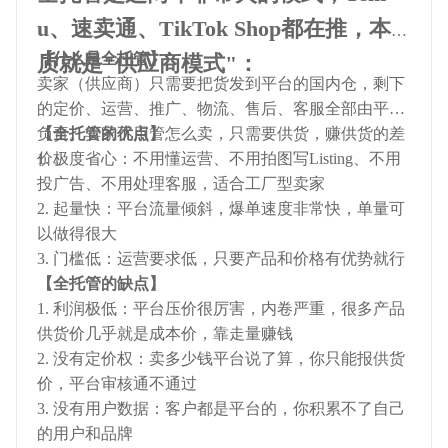
u、速卖通、TikTok Shop都在推，本
【什么是全托管】
质就是"供应商模式"：
卖家（供应商）只需要把货发到平台的国内仓，剩下
的定价、运营、推广、物流、售后、客服全部由平台
负责。卖家不用管怎么卖，只需要供货，赚供货的差
【全托管的优点】
价。
1. 极度省心：不用懂运营、不用拍图写Listing、不用
投广告、不用处理客服，适合工厂型卖家
2. 起量快：平台流量倾斜，爆单速度非常快，单量可
以做得很大
3. 门槛低：运营要求低，只要产品和价格有优势就行
【全托管的缺点】
1. 利润极低：平台压价很厉害，内卷严重，很多产品
供货价几乎就是成本价，靠走量赚钱
2. 没有定价权：卖多少钱平台说了算，你只能报供货
价，平台审核通不通过
3. 没有用户数据：客户都是平台的，你积累不了自己
的用户和品牌