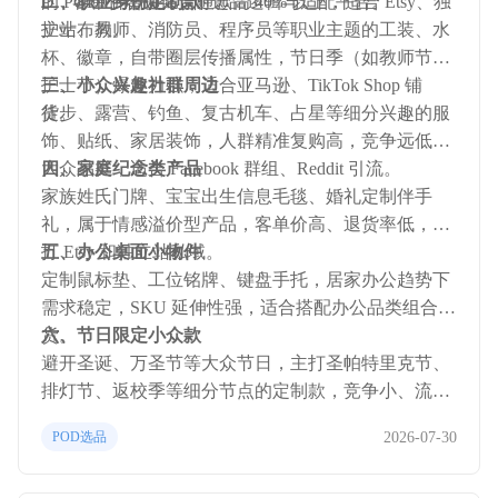
的 POD 小众品类，附选品逻辑与适配平台。
D，客单价普遍比普通款高 40% 以上，适合 Etsy、独
二、职业身份定制款
立站布局。
护士、教师、消防员、程序员等职业主题的工装、水
杯、徽章，自带圈层传播属性，节日季（如教师节、
护士节）爆发力强，适合亚马逊、TikTok Shop 铺
三、小众兴趣社群周边
货。
徒步、露营、钓鱼、复古机车、占星等细分兴趣的服
饰、贴纸、家居装饰，人群精准复购高，竞争远低于
大众品类，适合 Facebook 群组、Reddit 引流。
四、家庭纪念类产品
家族姓氏门牌、宝宝出生信息毛毯、婚礼定制伴手
礼，属于情感溢价型产品，客单价高、退货率低，主
打 Etsy 和独立站私域。
五、办公桌面小物件
定制鼠标垫、工位铭牌、键盘手托，居家办公趋势下
需求稳定，SKU 延伸性强，适合搭配办公品类组合铺
货。
六、节日限定小众款
避开圣诞、万圣节等大众节日，主打圣帕特里克节、
排灯节、返校季等细分节点的定制款，竞争小、流量
精准。
2026-07-30
POD选品