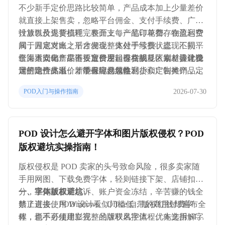
不少新手定价思路比较简单，产品成本加上少量差价
就直接上架售卖，忽略平台佣金、支付手续费、广告
投放以及退货损耗，表面上每一笔订单都存在盈利空
计算售价先要梳理完整开支，产品印花费、物流运费
间，月底对账之后才发现整体处于亏损状态。不同平
属于固定支出；平台佣金、支付手续费、提现汇损属
台、不同销售渠道，定价逻辑存在明显区别，搭建稳
于渠道支出；广告投放费用、退货损耗、素材设计费
红海大众化产品不要盲目发起价格战，依靠差异化设
定的定价体系，才能保障持续盈利。
属于隐性支出，新手最容易忽略退货和广告摊销，定
计打造产品溢价；带有纪念属性、小众定制类产品，
价阶段必须预留对应的空间。普通款式可以参考成熟
可以适度抬高售价，充分发挥情感溢价优势。可以设
2026-07-30
POD入门与操作指南
的核算逻辑，结合自身运营情况灵活调整。
置少量引流款，依靠微利吸引平台流量，搭配高利润
商品开展组合销售。旺季来临之前逐步上调产品售
价，旺季末期再调整价格清理流量，避免利润出现流
POD 设计怎么避开字体和图片版权侵权？POD
失。
版权避坑实操指南！
版权侵权是 POD 卖家的头号致命风险，很多卖家随
手用网图、下载免费字体，轻则链接下架、店铺扣
分，重则被律所起诉、账户资金冻结，辛苦赚的钱全
一、字体版权避坑
赔了进去。POD 设计看似门槛低，版权红线却遍布全
禁止直接使用 Windows、Office 自带的商用付费字
程，新手必须建立完整的版权风控流程。本文拆解字
体，也不可使用影视、品牌联名字体；优先选用 SIL