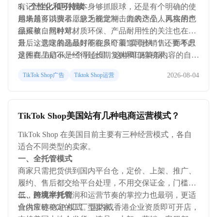
有记忆点，是外观本身够抓眼球，还是有个明确的使
5、个性化和可持续
用场景可以演示，缺乏视觉冲击力的产品，再实用也
越来越多消费者愿意为能定制、能表达个人风格的产
很难被自然种草。
品买单，同时对材质环保、产品耐用性的关注也在上
升，这意味着选品时不能只盯着"卖得快"，还要考虑
最后，选定的品最好能在多个渠道同步销售，而不只
这件商品是不是经得起长期复购和口碑积累。
是困在 TikTok 一个平台里，这样即便某条内容的自然
流量有波动，店铺整体的抗风险能力也会更强。
2026-08-04
TikTok Shop广告
Tiktok Shop运营
TikTok Shop美国站有几种电商运营模式？
TikTok Shop 在美国目前主要有三种经营模式，各自
适合不同类型的卖家。
一、全托管模式
商家只需把货供到国内平台仓，定价、上架、推广、
履约、售后都交给平台处理，不用交保证金，门槛最
低，但商家对利润和运营节奏的掌控力也最弱，更适
二、跨境半托管
合供应链稳定的工厂型卖家。
业内常称 POP 模式。国内或香港企业资质即可开店，