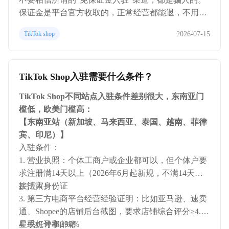
保证金是平台官方收取的，正常经营都能退，不用担
心。比起保证金，更应该关注运营中的违规罚款，那
2026-07-15
TikTok shop
才是大头。
TikTok Shop入驻需要什么条件？
TikTok Shop不同站点入驻条件差别很大，东南亚门
槛低，欧美门槛高：
【东南亚站（新加坡、马来西亚、泰国、越南、菲律
宾、印尼）】
入驻条件：
1. 营业执照：个体工商户或企业都可以，但个体户要
求注册满14天以上（2026年6月起新规，不满14天直
接拒审）
2. 法人身份证
3. 第三方电商平台经营经验证明：比如亚马逊、速卖
通、Shopee的店铺后台截图，要求店铺综合评分≥4.3
星或好评率≥90%
4. 手机号和邮箱