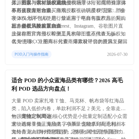
体、图案、素材三大高频侵权场景，附可商用资源清
开源协议、CC0 协议的免费商用字体，如需特殊字体
二、图案与素材版权避坑
单与侵权应对方案。
务必从官方平台购买商用授权；确认授权范围：部分
不可直接搬运动漫、游戏、影视、明星 IP 元素，“修
字体仅允许个人使用，禁止用于电商售卖产品，采购
改 20% 就不侵权” 是行业谣言，平台与版权方的判定
前务必看清授权条款。
标准极低；禁止从 Pinterest、Instagram、谷歌图片直
三、侵权风险前置自查
接保存图片商用，即便是无水印图也不代表无版权；
上架前用官方侵权检测工具初筛，重点排查 logo、知
优先使用 CC0 图库、付费商用素材平台的资源，保留
名 IP 形象、注册商标元素；爆款设计切勿跟风复刻，
购买凭证与授权文件。
热门图案大概率已有版权登记，跟风必踩坑；建立设
2026-07-30
POD入门与操作指南
计素材溯源台账，所有素材的来源、授权文件统一存
档，应对投诉时可快速申诉。
适合 POD 的小众蓝海品类有哪些？2026 高毛
利 POD 选品方向盘点！
大量 POD 卖家扎堆 T 恤、马克杯、帆布袋等红海品
类，陷入低价内卷，单款利润不足 2 美元，全靠走量
勉强维持。POD 的核心优势是小批量定制适配小众需
一、宠物定制周边
求，选对垂类蓝海品类，小单量也能拿到高毛利。本
宠物画像 T 恤、宠物名字项圈、宠物爪印纪念相框，
文结合 2026 海外消费趋势，整理 6 个低竞争高潜力
海外养宠人群付费意愿强，定制化属性天然适配 PO