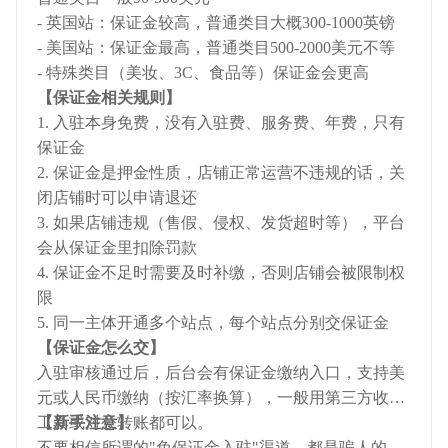
- 英国站：保证金较高，普通类目大概300-1000英镑
- 美国站：保证金最高，普通类目500-2000美元不等
- 特殊类目（美妆、3C、食品等）保证金会更高
【保证金相关规则】
1. 入驻本身免费，没有入驻费、服务费、年费，只有
保证金
2. 保证金是押金性质，店铺正常运营不违规的话，关
闭店铺时可以申请退还
3. 如果店铺违规（售假、侵权、发货超时等），平台
会从保证金里扣除罚款
4. 保证金不足时需要及时补缴，否则店铺会被限制权
限
5. 同一主体开通多个站点，每个站点分别交保证金
【保证金怎么交】
入驻审核通过后，后台会有保证金缴纳入口，支持美
元或人民币缴纳（按汇率换算），一般用第三方收款
工具或对公转账都可以。
【新手注意】
不要相信所谓的"免保证金入驻"渠道，都是骗人的。