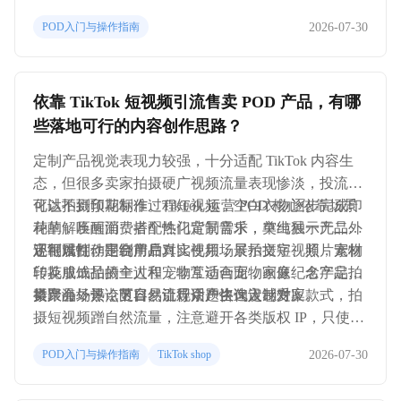
存在冻结风险。
批量上架商品，每天少量上新，降低触发人工审核概
2026-07-30
POD入门与操作指南
率。商品上架被驳回之后，不要直接重复提交，找准
违规点彻底修改之后再重新上架。
依靠 TikTok 短视频引流售卖 POD 产品，有哪
些落地可行的内容创作思路？
定制产品视觉表现力较强，十分适配 TikTok 内容生
态，但很多卖家拍摄硬广视频流量表现惨淡，投流转
化达不到预期标准。TikTok 运营 POD 核心依靠场景
可以拍摄印花制作过程短视频，空白衣物逐步完成印
种草，唤醒消费者个性化定制需求，单纯展示产品外
花的解压画面，搭配热门背景音乐，突出独一无二的
观很难打动平台用户。
定制属性。围绕产品真实使用场景拍摄短视频，宠物
还可以制作定制前后对比视频，展示文字、照片素材
印花服饰拍摄主人和宠物互动画面，家庭纪念产品拍
转换成成品的全过程，非常适合宠物画像、名字定制
摄聚会场景，更容易让观众产生代入感受。
类产品，评论区自然引导用户咨询定制方案。
紧跟海外热点节日、流行话题快速设计对应款式，拍
摄短视频蹭自然流量，注意避开各类版权 IP，只使用
通用热点元素快速完成测款。
2026-07-30
POD入门与操作指南
TikTok shop