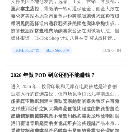
支持美国本地仓发货，选品、上架、营销、客服都由
卖家自主把控，需缴纳一笔可退保证金，佣金大致在
三、本土店
百分之六左右。这是目前中小跨境卖家进入北美市场
要求有美国本地公司主体、税号和当地银行账户，门
最常见的选择，自主权和入驻门槛之间比较均衡。
槛明显更高，通常适合已经在美国有实体业务、或者
打算长期深耕当地市场的卖家。
除了这三种常规模式，今年平台还在测试新玩法。据
媒体报道，TikTok Shop 计划八月在美国试点托管服
务，由平台团队代为处理达人招募、内容拍摄和广告
2026-08-04
TikTok Shop广告
Tiktok Shop运营
投放这类日常运营工作，商家仍要负责选品、合规和
产品责任，但内容和投流方面的负担会减轻不少。这
项服务目前还在小范围试点，后续能否长期铺开，还
2026 年做 POD 到底还能不能赚钱？
要看官方进一步安排。
进入 2026 年，按需印刷和无库存电商依然是许多创
业者入行的首选路径，但市场竞争也比几年前激烈得
多。行业数据显示，多数卖家的利润率大致落在百分
想要真正跑出利润空间，选品是第一道关卡——市面
之十五到二十之间，具体高低很大程度上取决于所选
上稀缺、溢价空间大的商品往往比泛滥的大路货更容
品类和定价策略。
易赚钱，服装、配饰、母婴用品和美妆护理长期占据
想清楚利润账其实并不复杂：收入减去成本等于利
热门赛道，只是竞争者也扎堆在这些领域。
润，但这背后牵扯的变量却不少。首先是产品本身的
采购或制作成本，选品时留出足够的批零差价空间，
真正想把利润做厚，还得靠一整套组合拳。合理的加