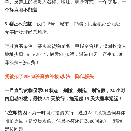
单、发票上的收货人名称、地址、联系方式，
一个字母、一
个标点都不能差
。
5.地址不完整
：缺门牌号、城市、邮编；用虚拟办公地址，
无实际物理经营场所。
行业真实案例：某卖家货物品名、申报全合规，仅因收货人
地址少填“Suite 201”，触发9H扣留，滞港14天，产生$3200
滞箱费+仓储费！
货被扣了!9H查验高效补救5步法，降低损失
一旦查到货物显示9H 状态，别慌、别拖、别造假，24 小时
内启动补救，最快 3-7 天放行，拖延超 15 天大概率退运！
1.立即核因
：第一时间对接清关行，通过ACE系统查询具体
扣留原因（是资质虚假、信息不符还是Bond问题），精准
定位问题。