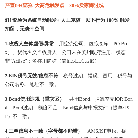
严查!9H查验5大高危触发点，80%卖家踩过坑
9H 查验为系统自动触发+ 人工复核，以下行为 100% 触发
扣留，无侥幸空间：
1.收货人主体虚假/异常
：用空壳公司、虚拟仓库（PO Bo
x）、货代名义当收货人；公司未在美州政府注册、状态
非“Active”；名称用简称（缺Inc./LLC后缀）。
2.EIN税号无效/信息不符
：税号过期、错误、冒用；税号与
公司名称、地址不一致。
3.Bond使用违规（重灾区）
：共用Bond、挂靠空壳IOR Bon
d；Bond过期、额度不足；Bond信息与申报文件（提单/ IS
F）不一致。
4.三单信息不一致（字母都不能错）
：AMS/ISF申报、提