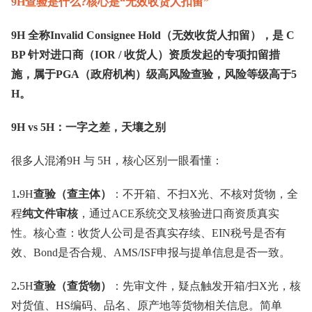
9H查验是什么?核心是“无效收货人扣留”
9H 全称Invalid Consignee Hold（无效收货人扣留），是 C
BP 针对进口商（IOR / 收货人）资质发起的专项扣留措
施，属于PGA（政府机构）级高风险查验，风险等级高于5
H。
9H vs 5H：一字之差，天壤之别
很多人混淆9H 与 5H，核心区别一眼看懂：
1
.
9H
查验（查主体）
：不开箱、不扫X光、不核对货物，全
程
纯文件审核
，通过ACE系统交叉核验进口商资质真实
性。核心查：收货人公司是否真实存续、EIN税号是否有
效、Bond是否合规、AMS/ISF申报与提单信息是否一致。
2
.
5H
查验（查货物）
：先审文件，疑点触发开箱/扫X光，核
对货值、HS编码、品名、原产地等货物相关信息。简单