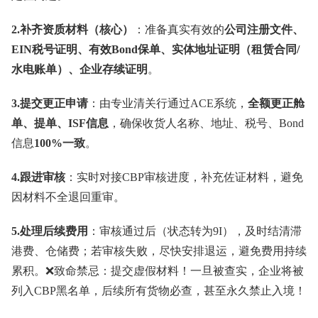
2.补齐资质材料（核心）
：准备真实有效的
公司注册文件、
EIN税号证明、有效Bond保单、实体地址证明（租赁合同/
水电账单）、企业存续证明
。
3.提交更正申请
：由专业清关行通过ACE系统，
全额更正舱
单、提单、ISF信息
，确保收货人名称、地址、税号、Bond
信息
100%一致
。
4.跟进审核
：实时对接CBP审核进度，补充佐证材料，避免
因材料不全退回重审。
5.处理后续费用
：审核通过后（状态转为9I），及时结清滞
港费、仓储费；若审核失败，尽快安排退运，避免费用持续
累积。❌致命禁忌：提交虚假材料！一旦被查实，企业将被
列入CBP黑名单，后续所有货物必查，甚至永久禁止入境！