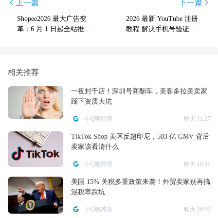
上一篇
下一篇
Shopee2026 最大广告变
2026 最新 YouTube 注册
革：6 月 1 日起全站推广
教程 解决手机号验证失
按浏览计费，自然流量
败 不用 Gmail10 分钟搞
彻底消失？卖家们改如
定
何应对？
相关推荐
一夜封千店！深圳号商翻车，美客多拉美卖家
踩下资质大坑
小Q聊跨境
昨天 11:27
TikTok Shop 美区反超印尼，503 亿 GMV 背后
卖家该看清什么
小Q聊跨境
昨天 10:31
美国 15% 关税多重政策来袭！外贸卖家别再搞
混税率踩坑
小Q聊跨境
昨天 10:10