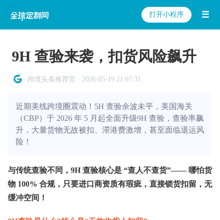
☰
打开小程序
9H 查验来袭，扣货风险飙升
跨境头条推荐官 · 2026-05-19 21:07:31
近期美线跨境圈震动！5H 查验余波未平，美国海关
（CBP）于 2026 年 5 月起全面升级9H 查验，查验率飙
升，大量货物无故被扣、滞港费激增，甚至面临退运风
险！
与传统查验不同，9H 查验核心是 “查人不查货”—— 哪怕货
物 100% 合规，只要进口商资质有瑕疵，直接锁货扣留，无
缓冲空间！