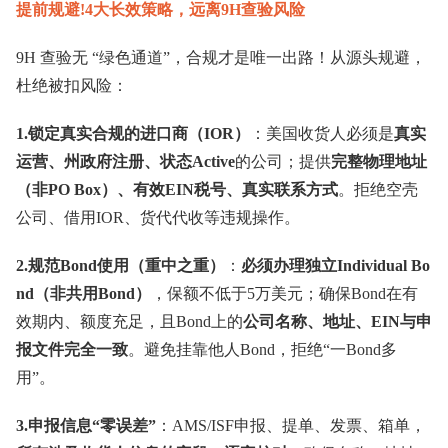
提前规避!4大长效策略，远离9H查验风险
9H 查验无 “绿色通道”，合规才是唯一出路！从源头规避，
杜绝被扣风险：
1.锁定真实合规的进口商（IOR）
：美国收货人必须是
真实
运营、州政府注册、状态Active
的公司；提供
完整物理地址
（非PO Box）、有效EIN税号、真实联系方式
。拒绝空壳
公司、借用IOR、货代代收等违规操作。
2.规范Bond使用（重中之重）
：
必须办理独立Individual Bo
nd（非共用Bond）
，保额不低于5万美元；确保Bond在有
效期内、额度充足，且Bond上的
公司名称、地址、EIN与申
报文件完全一致
。避免挂靠他人Bond，拒绝“一Bond多
用”。
3.申报信息“零误差”
：AMS/ISF申报、提单、发票、箱单，