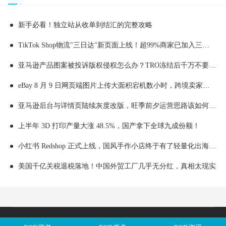
新手必看！独立站从收单到结汇的完整攻略
TikTok Shop物流"三日达"新页面上线！超99%商家已加入三日达，50%稳定达成三日履约
亚马逊产品图案被投诉版权侵权怎么办？TRO冻结后千万不要乱操作
eBay 8 月 9 日网页端图片上传大面积宕机数小时，跨境卖家上新受阻附实操应急处理办法
亚马逊后台与详情页陆续灰度改版，旺季前夕运营思路该如何顺势调整
上半年 3D 打印产量大涨 48.5%，国产拿下全球九成份额！
小红书 Redshop 正式上线，国风手作小店终于有了轻量化出海新渠道
美国千亿关税退税落地！中国外贸工厂几乎无分红，真相太现实
Copyright @全球定制网All Rights Reserved. 闽ICP备2025106563号