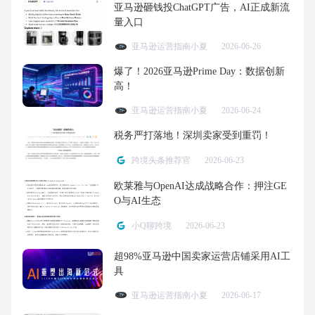
亚马逊砸钱投ChatGPT广告，AI正成新流
量入口
亚马逊运营指南小夏
2026-06-26
爆了！2026亚马逊Prime Day：数据创新
高！
亚马逊运营指南小夏
2026-06-24
税务严打落地！深圳卖家受到重罚！
跨境头条推荐官
2026-06-23
欧莱雅与OpenAI达成战略合作：押注GE
O与AI生态
小Q聊跨境
2026-06-23
超98%亚马逊中国卖家运营店铺采用AI工
具
亚马逊运营指南小夏
2026-06-17