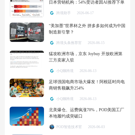
日本营销机构：54%受访者因AI推荐下单
跨境助手
2026-06-17
“美加墨”世界杯之外 拼多多如何成为中国
制造新引擎？
跨境头条推荐官
2026-06-15
猛攻欧洲市场，京东 Joybuy 开放欧洲第
三方卖家入驻
小Q聊跨境
2026-06-13
足球强国电商市场大爆发！阿根廷时尚电
商销售额飙升254%
小Q聊跨境
2026-06-13
北美爆仓、运费疯涨70%，POD美国工厂
本地履约成突破口
POD智造技术官
2026-06-03