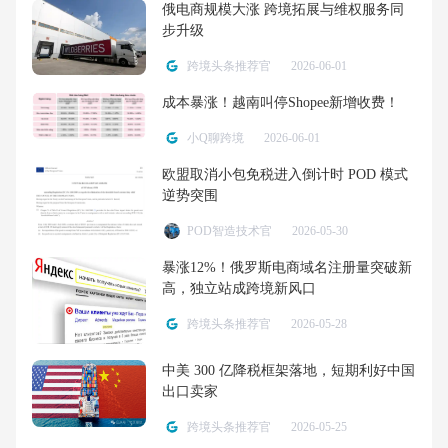
俄电商规模大涨 跨境拓展与维权服务同
步升级
跨境头条推荐官
2026-06-01
成本暴涨！越南叫停Shopee新增收费！
小Q聊跨境
2026-06-01
欧盟取消小包免税进入倒计时 POD 模式
逆势突围
POD智造技术官
2026-05-30
暴涨12%！俄罗斯电商域名注册量突破新
高，独立站成跨境新风口
跨境头条推荐官
2026-05-28
中美 300 亿降税框架落地，短期利好中国
出口卖家
跨境头条推荐官
2026-05-25