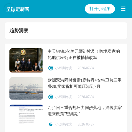
☰
打开小程序
趋势洞察
中天钢铁3亿美元砸进埃及！跨境卖家的
轮胎供应链正在被悄悄改写
小V聊跨境
2026-07-04
欧洲双港同时爆雷!鹿特丹+安特卫普三重
叠加,卖家货柜可能压港到7月
小V聊跨境
2026-07-04
7月1日三重合规压力同步落地，跨境卖家
迎来政策"密集期"
小Q聊跨境
2026-06-27