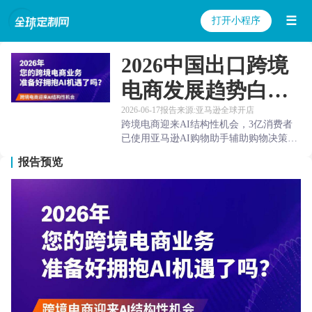
☰
打开小程序
2026中国出口跨境
电商发展趋势白皮
书
2026-06-17
报告来源:亚马逊全球开店
跨境电商迎来AI结构性机会，3亿消费者
已使用亚马逊AI购物助手辅助购物决策。
AIl技术贯穿出海全链路98%以上的亚马逊
报告预览
受访中国卖家已在日常业务中使用AI工
具。