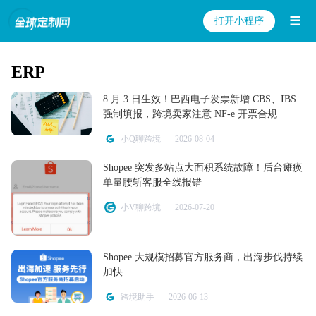
☰
打开小程序
ERP
8 月 3 日生效！巴西电子发票新增 CBS、IBS
强制填报，跨境卖家注意 NF-e 开票合规
小Q聊跨境
2026-08-04
Shopee 突发多站点大面积系统故障！后台瘫痪
单量腰斩客服全线报错
小V聊跨境
2026-07-20
Shopee 大规模招募官方服务商，出海步伐持续
加快
跨境助手
2026-06-13