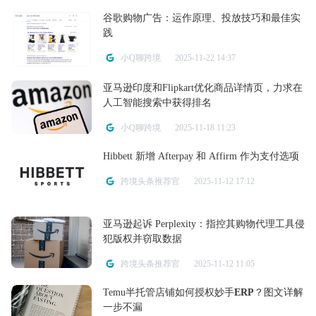
谷歌购物广告：运作原理、投放技巧和最佳实
践
小Q聊跨境
2025-11-22 14:37
亚马逊印度和Flipkart优化商品详情页，力求在
人工智能搜索中获得排名
小Q聊跨境
2025-11-18 11:23
Hibbett 新增 Afterpay 和 Affirm 作为支付选项
跨境头条推荐官
2025-11-12 17:12
亚马逊起诉 Perplexity：指控其购物代理工具侵
犯版权并窃取数据
跨境头条推荐官
2025-11-12 11:05
Temu半托管店铺如何授权妙手
ERP
？图文详解
一步不漏