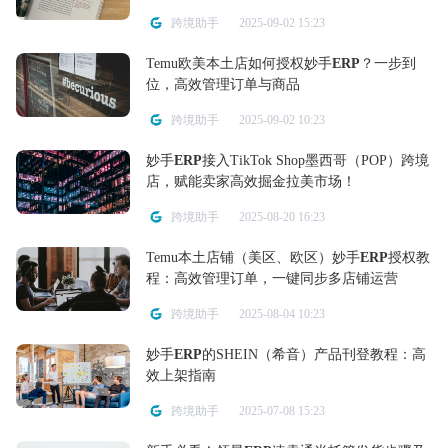
跨境助手
2025-09-02 15:23
Temu欧美本土店如何授权妙手
ERP
？一步到
位，高效管理订单与商品
跨境助手
2025-09-02 10:23
妙手
ERP
接入TikTok Shop墨西哥（POP）跨境
店，赋能卖家高效掘金拉美市场！
跨境助手
2025-08-20 16:23
Temu本土店铺（美区、欧区）妙手
ERP
授权教
程：高效管理订单，一键同步多店铺运营
跨境助手
2025-08-04 10:23
妙手
ERP
的SHEIN（希音）产品刊登教程：高
效上架指南
跨境助手
2025-07-08 15:23