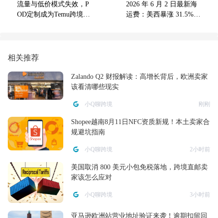
流量与低价模式失效，P
2026 年 6 月 2 日最新海
OD定制成为Temu跨境突
运费：美西暴涨 31.5%
围模式
北欧破 6000 美元 出货全
靠抢
相关推荐
Zalando Q2 财报解读：高增长背后，欧洲卖家
该看清哪些现实
小Q聊跨境
刚刚
Shopee越南8月11日NFC资质新规！本土卖家合
规避坑指南
小Q聊跨境
2小时前
美国取消 800 美元小包免税落地，跨境直邮卖
家该怎么应对
小Q聊跨境
3小时前
亚马逊欧洲站营业地址验证来袭！逾期扣留回