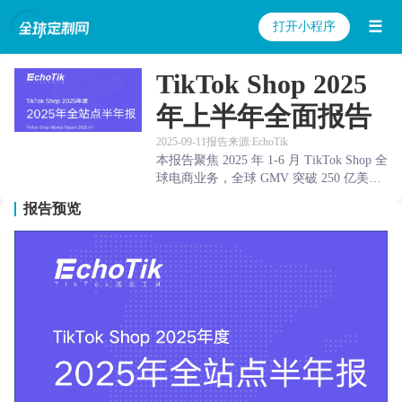
☰
打开小程序
TikTok Shop 2025
年上半年全面报告
2025-09-11
报告来源:EchoTik
本报告聚焦 2025 年 1-6 月 TikTok Shop 全
球电商业务，全球 GMV 突破 250 亿美
元，年同比增长 120%。覆盖欧美（美
报告预览
国、英国、西班牙、墨西哥等）及东南亚
（泰国、印尼、越南、菲律宾、马来西
亚、新加坡等）核心站点，分析各站点 G
MV 趋势（美国以 54.5 亿美元居首，泰国
54.2 亿美元、印尼 43.4 亿美元紧随其
后）、TOP10 类目表现（护理美容、女士
服装、健康、数码家电等为主导）、价格
段特征（欧美中高价商品 GMV 贡献显
著，东南亚低价商品占比高）、头部小店
数据及热销单品，还包含 2025 下半年趋
势预测（美国 “独立站回流计划”、AI 选