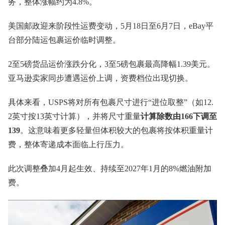
务，整体涨幅约为4.8%。
美国邮政迎来阶段性运费变动，5月18日至6月7日，eBay平
台部分陆运包裹运价临时调整。
2至5磅货品运价涨跌分化，3至5磅包裹最高降幅1.39美元。
亚马逊卖家同步遭遇运价上调，资费档位出现切换。
具体来看，USPS将对所有包裹尺寸进行“进位取整”（如12.
2英寸按13英寸计算），并将尺寸重量
计算除数由166下调至
139
。这意味着更多轻量但体积较大的包裹将按体积重量计
费，整体寄递成本面临上行压力。
此次调整叠加4月起生效、持续至2027年1月的8%燃油附加
费。