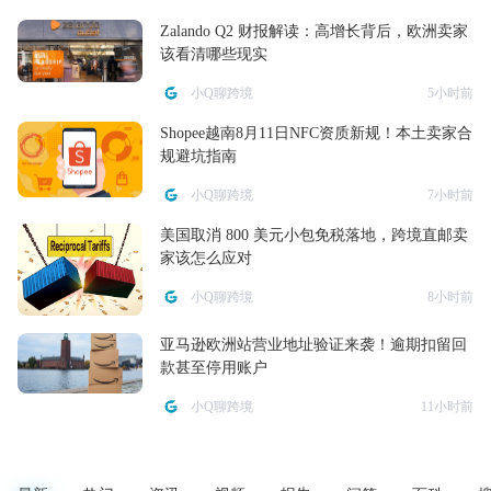
Zalando Q2 财报解读：高增长背后，欧洲卖家
该看清哪些现实
小Q聊跨境
5小时前
Shopee越南8月11日NFC资质新规！本土卖家合
规避坑指南
小Q聊跨境
7小时前
美国取消 800 美元小包免税落地，跨境直邮卖
家该怎么应对
小Q聊跨境
8小时前
亚马逊欧洲站营业地址验证来袭！逾期扣留回
款甚至停用账户
小Q聊跨境
11小时前