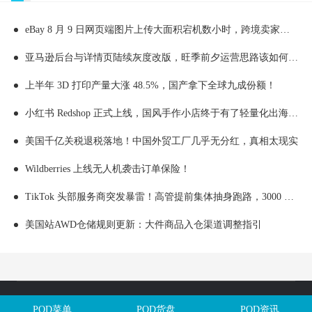
eBay 8 月 9 日网页端图片上传大面积宕机数小时，跨境卖家上新受阻附实操应急处理办法
亚马逊后台与详情页陆续灰度改版，旺季前夕运营思路该如何顺势调整
上半年 3D 打印产量大涨 48.5%，国产拿下全球九成份额！
小红书 Redshop 正式上线，国风手作小店终于有了轻量化出海新渠道
美国千亿关税退税落地！中国外贸工厂几乎无分红，真相太现实
Wildberries 上线无人机袭击订单保险！
TikTok 头部服务商突发暴雷！高管提前集体抽身跑路，3000 万卖家资金一夜被套，上千跨境卖家惨遭踩雷
美国站AWD仓储规则更新：大件商品入仓渠道调整指引
Copyright @全球定制网All Rights Reserved. 闽ICP备2025106563号
POD菜单
POD货盘
POD资讯