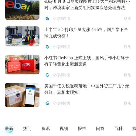
eBay 8 月 9 日网页端图片上传大面积宕机数小
时，跨境卖家上新受阻附实操应急处理办法
小Q聊跨境
刚刚
上半年 3D 打印产量大涨 48.5%，国产拿下全
球九成份额！
小Q聊跨境
刚刚
小红书 Redshop 正式上线，国风手作小店终于
有了轻量化出海新渠道
小Q聊跨境
刚刚
美国千亿关税退税落地！中国外贸工厂几乎无
分红，真相太现实
小Q聊跨境
刚刚
最新
热门
资讯
视频
报告
问答
百科