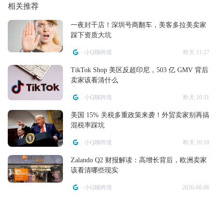
相关推荐
一夜封千店！深圳号商翻车，美客多拉美卖家
踩下资质大坑
小Q聊跨境
昨天 11:27
TikTok Shop 美区反超印尼，503 亿 GMV 背后
卖家该看清什么
小Q聊跨境
昨天 10:31
美国 15% 关税多重政策来袭！外贸卖家别再搞
混税率踩坑
小Q聊跨境
昨天 10:10
Zalando Q2 财报解读：高增长背后，欧洲卖家
该看清哪些现实
小Q聊跨境
2026-08-06