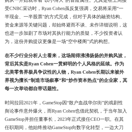
购从一开始就带着“以小博大”的冒险属性。尤其是在上周接
受CNBC采访时，Ryan Cohen虽反复强调，交易将采用“一
半现金、一半股票”的方式完成，但对于具体的融资结构、
资金来源等关键问题，却始终避而不谈、未作详细说明，这
也进一步加剧了市场对其执行能力的质疑，不少投资者认
为，这份并购提议更像是一场“空中楼阁”式的构想。
在不少行业分析人士看来，这场闹得沸沸扬扬的并购风波，
背后其实是Ryan Cohen一贯鲜明的个人风格的延续。作为
北美零售界极具争议性的人物，Ryan Cohen长期以来被外
界视为擅长“制造市场叙事”和“炒作资本热点”的企业家，其
每一次举动都自带话题性。
时间拉回2021年，GameStop因“散户血战华尔街”的戏剧性
舆论事件意外爆火，而Ryan Cohen也借此契机，于当年加入
GameStop并担任董事长，2023年正式接任CEO一职。在其
任职期间，他始终推动GameStop向数字化转型，一边大刀