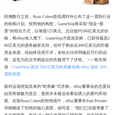
回溯数日之前，Ryan Cohen曾高调对外公布了这一震惊行业
的收购计划。按照他的构想，GameStop将采取“现金+股
票”的组合方式，以每股125美元、总估值约560亿美元的价
格，将eBay收入麾下。GameStop方面虽宣称，已获得最高2
00亿美元的债务融资支持，但对于剩余近400亿美元的巨额
资金来源，却始终语焉不详，未给出任何明确且可行的说
明，这也为此次并购提议的失败埋下了伏笔。 >>>相关阅
读：
GameStop 提议 560 亿美元蛇吞象收购 eBay 溢价 20%
震惊美股
面对这场突如其来的“蛇吞象”式并购，eBay董事会的态度自
始至终都极为坚定，显然并未被这份看似诱人的要约所动
摇。在致Ryan Cohen的拒绝函中，eBay董事长Paul Pressler
详细阐述了拒绝的核心原因，他写道：“我们已全面考量了