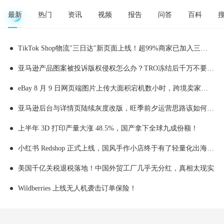
最新
热门
资讯
视频
报告
问答
百科
TikTok Shop物流"三日达"新页面上线！超99%商家已加入三日达，50%稳定达成三日履约
亚马逊产品图案被投诉版权侵权怎么办？TRO冻结后千万不要乱操作
eBay 8 月 9 日网页端图片上传大面积宕机数小时，跨境卖家上新受阻附实操应急处理办法
亚马逊后台与详情页陆续灰度改版，旺季前夕运营思路该如何顺势调整
上半年 3D 打印产量大涨 48.5%，国产拿下全球九成份额！
小红书 Redshop 正式上线，国风手作小店终于有了轻量化出海新渠道
美国千亿关税退税落地！中国外贸工厂几乎无分红，真相太现实
Wildberries 上线无人机袭击订单保险！