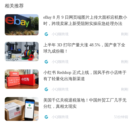
相关推荐
eBay 8 月 9 日网页端图片上传大面积宕机数小
时，跨境卖家上新受阻附实操应急处理办法
小Q聊跨境
刚刚
上半年 3D 打印产量大涨 48.5%，国产拿下全
球九成份额！
小Q聊跨境
刚刚
小红书 Redshop 正式上线，国风手作小店终于
有了轻量化出海新渠道
小Q聊跨境
刚刚
美国千亿关税退税落地！中国外贸工厂几乎无
分红，真相太现实
小Q聊跨境
53分钟前