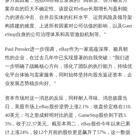
多方面因素，包括eBay独立发展的广阔前景、你方融资方
案存在的巨大不确定性、该提议对eBay长期增长与盈利能
力的潜在冲击、合并后实体的杠杆水平、运营风险及领导架
构搭建的难度、上述所有因素对公司估值的影响，以及Gam
eStop自身的公司治理体系和高管激励机制等。”
Paul Pressler进一步强调，eBay作为一家底蕴深厚、极具韧
性的企业，在过去几年中已实现显著的自我突破：“我们进
一步明确了战略核心方向，强化了团队的执行能力，持续优
化平台体验与卖家服务，同时始终坚持向股东返还资本，企
业发展态势稳步向好。”
资本市场对这一消息的反应，同样耐人寻味。消息披露当
日，美股市场上eBay股价逆势上涨2.1%，收盘价定格在110.
40美元；与之形成鲜明对比的是，GameStop股价则下跌3.
5%，收于22.37美元。截至本周二，eBay股价今年以来已累
计上涨24%，较12个月前的股价更是飙升了57%，这一数据