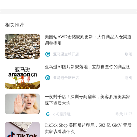
相关推荐
美国站AWD仓储规则更新：大件商品入仓渠道
调整指引
亚马逊全球开店
刚刚
亚马逊AI图片新规落地，立刻自查你的商品图
亚马逊全球开店
刚刚
一夜封千店！深圳号商翻车，美客多拉美卖家
踩下资质大坑
小Q聊跨境
昨天 11:27
TikTok Shop 美区反超印尼，503 亿 GMV 背后
卖家该看清什么