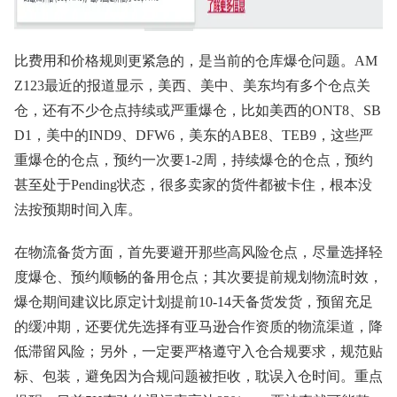
比费用和价格规则更紧急的，是当前的仓库爆仓问题。AM
Z123最近的报道显示，美西、美中、美东均有多个仓点关
仓，还有不少仓点持续或严重爆仓，比如美西的ONT8、SB
D1，美中的IND9、DFW6，美东的ABE8、TEB9，这些严
重爆仓的仓点，预约一次要1-2周，持续爆仓的仓点，预约
甚至处于Pending状态，很多卖家的货件都被卡住，根本没
法按预期时间入库。
在物流备货方面，首先要避开那些高风险仓点，尽量选择轻
度爆仓、预约顺畅的备用仓点；其次要提前规划物流时效，
爆仓期间建议比原定计划提前10-14天备货发货，预留充足
的缓冲期，还要优先选择有亚马逊合作资质的物流渠道，降
低滞留风险；另外，一定要严格遵守入仓合规要求，规范贴
标、包装，避免因为合规问题被拒收，耽误入仓时间。重点