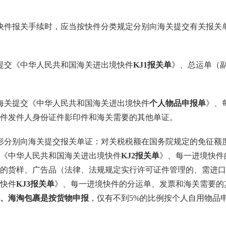
快件报关手续时，应当按快件分类规定分别向海关提交有关报关
提交《中华人民共和国海关进出境快件
KJ1报关单
》、总运单（
海关提交《中华人民共和国海关进出境快件
个人物品申报单
》、
件发件人身份证件影印件和海关需要的其他单证。
形分别向海关提交报关单证：对关税税额在国务院规定的免征额
《中华人民共和国海关进出境快件
KJ2报关单
》、每一进境快件
的货样、广告品（法律、法规规定实行许可证件管理的、需进口
快件
KJ3报关单
》、每一进境快件的分运单、发票和海关需要的
购、海淘包裹是按货物申报
，仅有不到5%的比例按个人自用物品