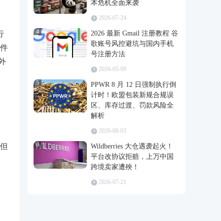
本危机全面来袭
2026-07-24
4
行
2026 最新 Gmail 注册教程 谷
歌账号风控避坑与国内手机
件
号注册方法
外
2026-05-09
5
PPWR 8 月 12 日强制执行倒
计时！欧盟包装新规合规误
区、库存过渡、罚款风险全
解析
2026-08-03
6
但
Wildberries 大仓遇袭起火！
平台改协议拒赔，上万中国
跨境卖家遭殃！
2026-07-21