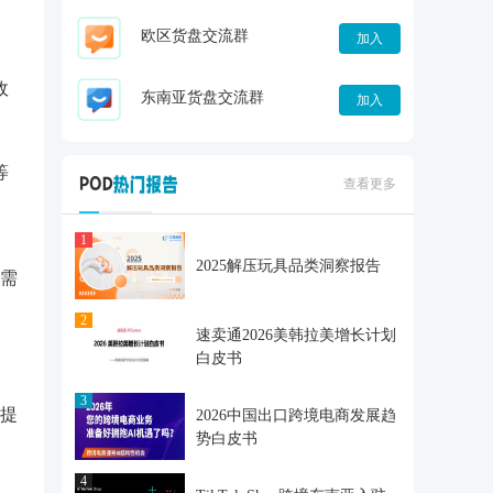
欧区货盘交流群
加入
政
东南亚货盘交流群
加入
等
查看更多
1
2025解压玩具品类洞察报告
需
2
速卖通2026美韩拉美增长计划
白皮书
3
提
2026中国出口跨境电商发展趋
势白皮书
4