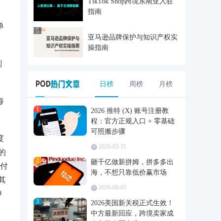
TikTok Shop跨境东南亚入驻
指南
单
5
亚马逊品牌保护与知识产权实
操指南
副
日榜
周榜
月榜
每
1
2026 推特 (X) 账号注册教
程：官方正规入口 + 零基础
可照搬步骤
度
2026-03-31
的
2
砸千亿做新拼姆，拼多多出
付
海，不想只靠低价赢市场
其
2026-08-05
申
3
2026美国新关税正式生效！
中方最新回应，跨境卖家成