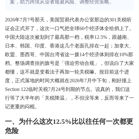
案，助力跨境从业者规避风险、调整经营策略。
2026年7月7号那天，美国贸易代表办公室那边的301关税听
证会正式开了，这次一口气把全球60个经济体全给捎上了。
中国大陆这次被划到了最高那一档，税率12.5%，跟越南、
日本、韩国、印度、香港这几个老面孔排在一起；加拿大、
欧盟、墨西哥、中国台湾省这一拨14个经济体则排在10%那
档。整场调查挂的旗号是「强迫劳动合规」，但说白了大家
都懂，这不就是变着法子再加一轮关税嘛。按目前这个进
度，正式落地的时间大概就在2026年7月中下旬，刚好撞上
Section 122临时关税7月24号到期的节点。说真的，我们这
行等了大半年的「关税降温」，不但没等来，反而等来了一
记更重的闷棍。
一、为什么这次12.5%比以往任何一次都更
危险