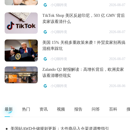
小Q聊跨境
2026-08-07
TikTok Shop 美区反超印尼，503 亿 GMV 背后
卖家该看清什么
小Q聊跨境
2026-08-07
美国 15% 关税多重政策来袭！外贸卖家别再搞
混税率踩坑
小Q聊跨境
2026-08-07
Zalando Q2 财报解读：高增长背后，欧洲卖家
该看清哪些现实
小Q聊跨境
2026-08-06
最新
热门
资讯
视频
报告
问答
百科
美国站AWD仓储规则更新：大件商品入仓渠道调整指引