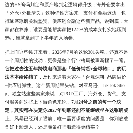
边的HS编码判定和原产地判定逻辑得升级；海外仓要拿出
「分仓+分批清关」这种弹性方案来；支付和金融这边，也
得琢磨琢磨关税垫资、供应链金融这些新产品。说到底，大
家都在算账，谁要是能帮卖家把12.5%的成本实打实地压到
8%，谁就拿到了下半年的入场券。
把上面这些摊开来看，2026年7月的这轮301关税，还真不是
一个周期性的波动，更像是整个行业格局被重新捏了一遍。
它把过去这五年跨境电商那套「低价铺货+全球转口」的玩
法基本给终结了
，反过来逼着大家往「合规深耕+品牌溢价
+供应链弹性」这个新周期里头钻。对亚马逊、TikTok Sho
p、独立站这些卖家来说，对POD工厂、海外仓、货代、支
付服务商这些上下游角色来说，
7月24号之前的每一个决
定，其实都在决定你2027年到底还能不能继续坐在这张牌桌
上
。风暴已经到了眼前，唯一需要琢磨的问题是：你到底准
备好下船走人，还是准备好把船造得更结实？