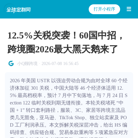
☰
打开小程序
12.5%关税突袭！60国中招，
跨境圈2026最大黑天鹅来了
小Q聊跨境 · 2026-07-08 16:56:45
2026 年美国 USTR 以强迫劳动合规为由对全球 60 个经
济体加征 301 关税，中国大陆等 46 个经济体适用 12.
5% 最高档税率，预计 7 月中下旬落地，与 7 月 24 日 S
ection 122 临时关税到期无缝衔接。本轮关税堵死 “中
国 + 1” 转口套利路径，服装、3C、家居等跨境主流品
类几无豁免，亚马逊、TikTok Shop、独立站卖家及 PO
D 工厂利润承压。本文拆解关税深层冲击，给出 HS 编
码排查、供应链合规、贸易条款重构等 5 项紧急应对方