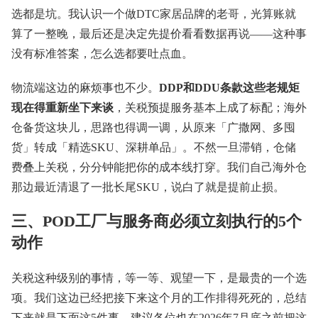
选都是坑。我认识一个做DTC家居品牌的老哥，光算账就
算了一整晚，最后还是决定先提价看看数据再说——这种事
没有标准答案，怎么选都要吐点血。
物流端这边的麻烦事也不少。
DDP和DDU条款这些老规矩
现在得重新坐下来谈
，关税预提服务基本上成了标配；海外
仓备货这块儿，思路也得调一调，从原来「广撒网、多囤
货」转成「精选SKU、深耕单品」。不然一旦滞销，仓储
费叠上关税，分分钟能把你的成本线打穿。我们自己海外仓
那边最近清退了一批长尾SKU，说白了就是提前止损。
三、POD工厂与服务商必须立刻执行的5个
动作
关税这种级别的事情，等一等、观望一下，是最贵的一个选
项。我们这边已经把接下来这个月的工作排得死死的，总结
下来就是下面这5件事，建议各位也在2026年7月底之前把这