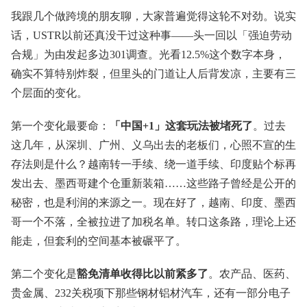
我跟几个做跨境的朋友聊，大家普遍觉得这轮不对劲。说实
话，USTR以前还真没干过这种事——头一回以「强迫劳动
合规」为由发起多边301调查。光看12.5%这个数字本身，
确实不算特别炸裂，但里头的门道让人后背发凉，主要有三
个层面的变化。
第一个变化最要命：
「中国+1」这套玩法被堵死了
。过去
这几年，从深圳、广州、义乌出去的老板们，心照不宣的生
存法则是什么？越南转一手续、绕一道手续、印度贴个标再
发出去、墨西哥建个仓重新装箱……这些路子曾经是公开的
秘密，也是利润的来源之一。现在好了，越南、印度、墨西
哥一个不落，全被拉进了加税名单。转口这条路，理论上还
能走，但套利的空间基本被碾平了。
第二个变化是
豁免清单收得比以前紧多了
。农产品、医药、
贵金属、232关税项下那些钢材铝材汽车，还有一部分电子