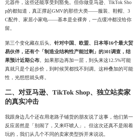
元器件，这些还能享受到豁免。但你做亚马逊、TikTok Sho
p的都知道，真正撑起GMV的那些大类——服装、鞋帽、3
C配件、家居小家电——基本是全裸奔，一点缓冲都没给你
留。
第三个变化藏在后头。
针对中国、欧盟、日本等16个最大贸
易伙伴，还有个「制造业结构性产能过剩」的301调查，结
果预计近期公布
。如果那边再加一层，到头来这12.5%可能
真就只是个起步价，到时候哭都找不到调。这种叠加的可能
性，光想想就头疼。
二、对亚马逊、TikTok Shop、独立站卖家
的真实冲击
我跟身边几个还在用老路子铺货的朋友说了这事，他们第一
反应居然是「别闹了，又来吓唬人」。但这次还真不是闹着
玩的，我们从几个不同的卖家类型拆开来说说。