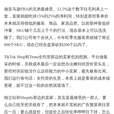
做亚马逊FBA的兄弟最难受。12.5%这个数字往毛利表上一
套，直接就能吃掉15%到25%的净利润，特别是那些客单价
本来就压得很低的服装、饰品、家居品类。以前那种靠低价
冲量、SKU铺个几百上千个的打法，现在基本上可以洗洗
睡了。我们公司有个合伙人，今年旺季光服装类就铺了将近
600个SKU，现在已经在盘算砍到200个以内了。
TikTok Shop和Temu全托管那边的卖家也别想跑。平台做集
采的时候，关税成本最后一定会想办法摊到供货价里头去，
那些对供应链没什么议价能力的中小卖家，最先被卷出局。
我们这行有句话：全托管的生意，本质上就是看谁的成本端
更硬，挺不过这一轮的自然就退场了。
独立站和Shopify那边的卖家，其实是最难受的一群人。要
么自己咬牙把关税吞了，把本来就不宽裕的广告预算再往里
压一压；要么就提价，但提价之后转化率哗哗往下掉，怎么