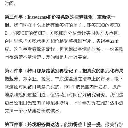
时间。
第三件事：Incoterms和价格条款这些老规矩，重新谈一
遍
。我们现在手头上所有新签订的单子，能签FOB的签FO
B，能签CIF的签CIF，关税那部分尽量让美国买方去承担。
合同里也把关税承担方和价格调整机制写死，省得事后扯
皮。这件事看着像走流程，但真到出事情的时候，一份条款
写得清楚不清清楚，差的就是几十万美金。
第四件事：转口那条路就别再惦记了，把真实的多元化布局
做起来
。东南亚、拉美、中东这些没在清单上的市场，接下
来这段时间窗口期是真实的。RCEP成员国内部贸易、原产
地累积规则这些门道，值得花点时间好好研究研究。我们这
边已经把目光投向了印尼和沙特，下半年打算在雅加达那边
先搞一个小型集货仓试试水。
第五件事：跨境服务商这边，能力得往上提一提
。报关行那