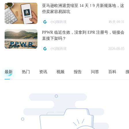
亚马逊欧洲退货缩至 14 天！9 月新规落地，这
些卖家容易踩坑
小Q聊跨境
昨天 09:31
PPWR 临近生效，没拿到 EPR 注册号，链接会
直接下架吗？
小Q聊跨境
2026-08-05
最新
热门
资讯
视频
报告
问答
百科