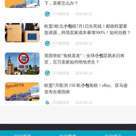
下，卖家怎么办？
小V聊跨境
2026-06-25
欧盟3欧元
小包
税7月1日生死线！邮政联盟紧
急请愿，跨境卖家成本暴增300%！如何自救？
小V聊跨境
2026-06-24
英国突砍“免税直发”：全球
小包
贸易末日将
至，百万卖家如何绝地求生？
小V聊跨境
2026-06-24
欧盟7月取消 150 欧
小包
免税！eBay、亚马逊
发布合规指南
小Q聊跨境
2026-06-22
Copyright @全球定制网All Rights Reserved. 闽ICP备2025106563号