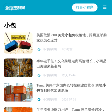
☰
打开小程序
小包
美国取消 800 美元
小包
免税落地，跨境直邮卖
家该怎么应对
小Q聊跨境
9小时前
半年破千亿！义乌跨境电商高速增长，小商品
出海迎来新变局
小Q聊跨境
昨天 15:44
Temu 关停广东国内仓转投德波自营仓 跨境
小
包
直邮时代加速退场
小Q聊跨境
2026-07-31
半年流失 360 万用户！Temu 波兰增长遇冷，