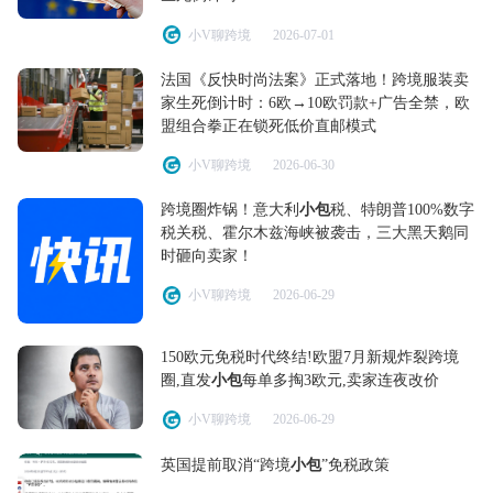
小V聊跨境
2026-07-01
法国《反快时尚法案》正式落地！跨境服装卖
家生死倒计时：6欧→10欧罚款+广告全禁，欧
盟组合拳正在锁死低价直邮模式
小V聊跨境
2026-06-30
跨境圈炸锅！意大利
小包
税、特朗普100%数字
税关税、霍尔木兹海峡被袭击，三大黑天鹅同
时砸向卖家！
小V聊跨境
2026-06-29
150欧元免税时代终结!欧盟7月新规炸裂跨境
圈,直发
小包
每单多掏3欧元,卖家连夜改价
小V聊跨境
2026-06-29
英国提前取消“跨境
小包
”免税政策