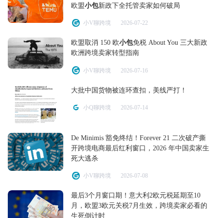
欧盟
小包
新政下全托管卖家如何破局
小V聊跨境
2026-07-22
欧盟取消 150 欧
小包
免税 About You 三大新政
欧洲跨境卖家转型指南
小V聊跨境
2026-07-16
大批中国货物被连环查扣，美线严打！
小Q聊跨境
2026-07-14
De Minimis 豁免终结！Forever 21 二次破产撕
开跨境电商最后红利窗口，2026 年中国卖家生
死大逃杀
小V聊跨境
2026-07-08
最后3个月窗口期！意大利2欧元税延期至10
月，欧盟3欧元关税7月生效，跨境卖家必看的
生死倒计时