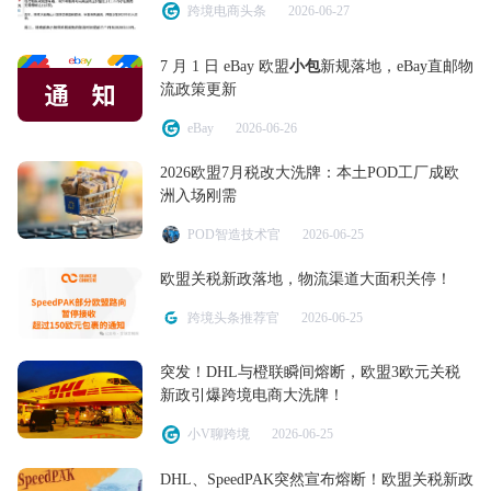
跨境电商头条
2026-06-27
7 月 1 日 eBay 欧盟
小包
新规落地，eBay直邮物
流政策更新
eBay
2026-06-26
2026欧盟7月税改大洗牌：本土POD工厂成欧
洲入场刚需
POD智造技术官
2026-06-25
欧盟关税新政落地，物流渠道大面积关停！
跨境头条推荐官
2026-06-25
突发！DHL与橙联瞬间熔断，欧盟3欧元关税
新政引爆跨境电商大洗牌！
小V聊跨境
2026-06-25
DHL、SpeedPAK突然宣布熔断！欧盟关税新政