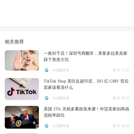
相关推荐
一夜封千店！深圳号商翻车，美客多拉美卖家
踩下资质大坑
小Q聊跨境
昨天 11:27
TikTok Shop 美区反超印尼，503 亿 GMV 背后
卖家该看清什么
小Q聊跨境
昨天 10:31
美国 15% 关税多重政策来袭！外贸卖家别再搞
混税率踩坑
小Q聊跨境
昨天 10:10