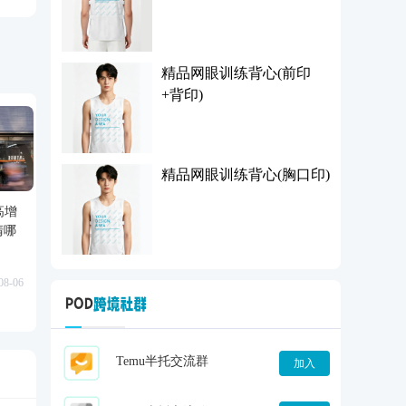
精品网眼训练背心(前印
+背印)
精品网眼训练背心(胸口印)
：高增
清哪
08-06
Temu半托交流群
加入