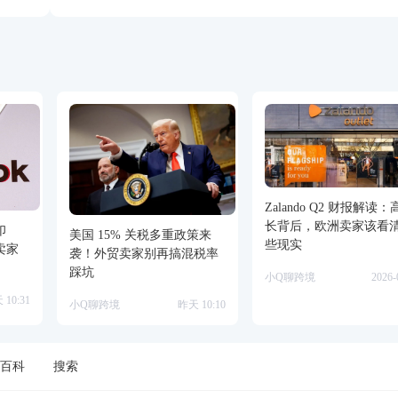
Zalando Q2 财报解读
长背后，欧洲卖家该看
印
美国 15% 关税多重政策来
些现实
后卖家
袭！外贸卖家别再搞混税率
踩坑
小Q聊跨境
2026-
 10:31
小Q聊跨境
昨天 10:10
百科
搜索