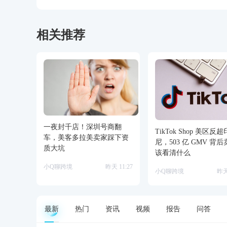
相关推荐
一夜封千店！深圳号商翻
TikTok Shop 美区反超
车，美客多拉美卖家踩下资
尼，503 亿 GMV 背
质大坑
该看清什么
小Q聊跨境
昨天 11:27
小Q聊跨境
昨天
最新
热门
资讯
视频
报告
问答