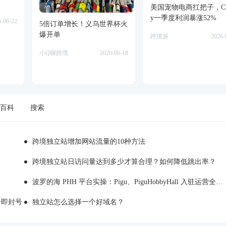
美国宠物电商扛把子，Ch
y一季度利润暴涨52%
6-06-22
5倍订单增长！义乌世界杯火
爆开单
跨境派
2026-
小Q聊跨境
2026-06-18
百科
搜索
跨境独立站增加网站流量的10种方法
跨境独立站日访问量达到多少才算合理？如何降低跳出率？
波罗的海 PHH 平台实操：Pigu、PiguHobbyHall 入驻运营全解析
注册即封号
独立站怎么选择一个好域名？