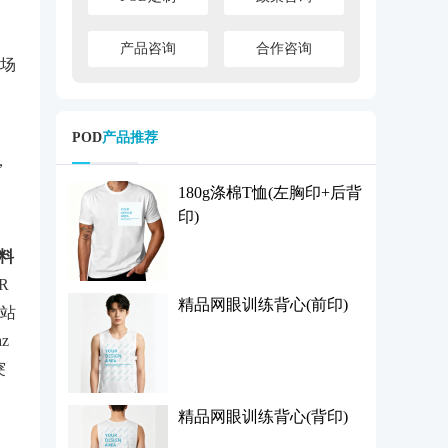
产品咨询
合作咨询
场
POD
产品推荐
，
180g涤棉T恤(左胸印+后背
印)
料
R
精品网眼训练背心(前印)
站
z
突
精品网眼训练背心(背印)