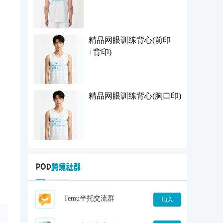
精品网眼训练背心(前印
+背印)
精品网眼训练背心(胸口印)
Temu半托交流群
加入