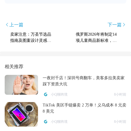
上一篇
下一篇
卖家注意：万圣节选品
俄罗斯2026年将制定14
指南及图案设计灵感参
项儿童商品新标准，涵
考
盖多类安全规范
相关推荐
一夜封千店！深圳号商翻车，美客多拉美卖家
踩下资质大坑
小Q聊跨境
8小时前
TikTok 美区手链爆卖 2 万单！义乌成本 8 元卖
8 美元
小Q聊跨境
8小时前