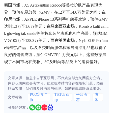
泰国市场
，X5 Astaxanthin Reboot等美妆护肤产品表现优
异，预估交易总额（GMV）在12万至14.6万美元之间；
在
印尼市场
，APPLE iPhone 13系列手机颇受欢迎，预估GMV
达到1.3万至1.6万美元；
在马来西亚市场
，Komb o kulit canti
k glowing tak sendu等美妆套装的表现也相当亮眼，预估GM
V为105万至128.3万美元；
而在英国市场
，Nyla EDP Perfum
e等香氛产品，以及各类时尚服饰和家居清洁用品也取得了
良好的销售成绩，预估GMV在百万美元以上。这些数据展
现了不同市场在美妆、3C及时尚等品类上的消费偏好。
文章来源：信息来自于互联网，不代表全球定制网官方立场，
内容仅供网友参考学习。如发现本站内容存在版权问题，烦请
联系客服，我们将及时沟通与处理。如若转载请联系原出处。
POD定制早
TikTok sh
平台动
快
文章标签：
报
op
态
讯
分享给好友：