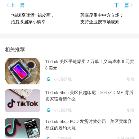
上一篇
下一篇
“猫咪享啤酒” 铝皮画，
郭嘉昆重申中方立场：
治愈系居家小确幸
支持企业按市场规则谈
判，促美停止歧视性措
施
相关推荐
TikTok 美区手链爆卖 2 万单！义乌成本 8 元卖
8 美元
小Q聊跨境
刚刚
TikTok Shop 美区反超印尼，503 亿 GMV 背后
卖家该看清什么
小Q聊跨境
刚刚
TikTok Shop POD 发货时效处罚，美区卖家容
易踩的履约大坑