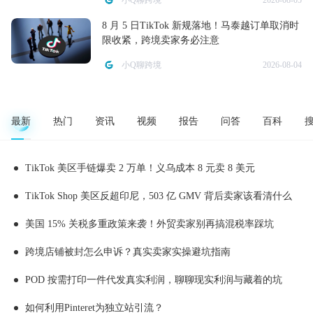
小Q聊跨境
2026-08-05
8 月 5 日TikTok 新规落地！马泰越订单取消时
限收紧，跨境卖家务必注意
小Q聊跨境
2026-08-04
最新
热门
资讯
视频
报告
问答
百科
TikTok 美区手链爆卖 2 万单！义乌成本 8 元卖 8 美元
TikTok Shop 美区反超印尼，503 亿 GMV 背后卖家该看清什么
美国 15% 关税多重政策来袭！外贸卖家别再搞混税率踩坑
跨境店铺被封怎么申诉？真实卖家实操避坑指南
POD 按需打印一件代发真实利润，聊聊现实利润与藏着的坑
如何利用Pinteret为独立站引流？