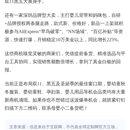
双11黑五大展身手。
还有一家深圳品牌型大卖，主打婴儿背带和妈咪包，自研
+品牌授权两条腿走路，款式新、价格好，新品一上架就积
极参与AliExpress“早鸟破零”、“NN场域”、“百亿补贴”等资
源，快速打爆，月销稳定10万美金以上，同比增长225%。
这些商机嗅觉灵敏的商家们，凭借提前备货、精准选品与平
台工具协同，实现销售额数倍增长，拿到了真金白银的回
报。
当前正是布局双11、黑五及圣诞季的最佳窗口期，婴幼童秋
冬服装、婴幼童鞋、孕妇装、婴儿用品等机会品类均有大量
新商机涌现。如果你也不想错过这波爆单机会，就抓紧钉钉
扫描下方二维码，联系母婴小二备货吧！
文章来源：信息来自于互联网，不代表全球定制网官方立场，