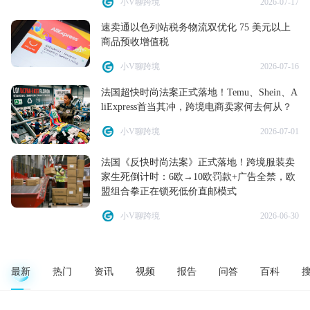
小V聊跨境
2026-07-17
速卖通以色列站税务物流双优化 75 美元以上
商品预收增值税
小V聊跨境
2026-07-16
法国超快时尚法案正式落地！Temu、Shein、A
liExpress首当其冲，跨境电商卖家何去何从？
小V聊跨境
2026-07-01
法国《反快时尚法案》正式落地！跨境服装卖
家生死倒计时：6欧→10欧罚款+广告全禁，欧
盟组合拳正在锁死低价直邮模式
小V聊跨境
2026-06-30
最新
热门
资讯
视频
报告
问答
百科