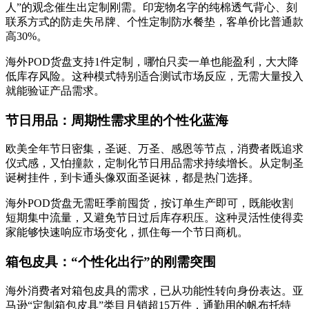
人”的观念催生出定制刚需。印宠物名字的纯棉透气背心、刻
联系方式的防走失吊牌、个性定制防水餐垫，客单价比普通款
高30%。
海外POD货盘支持1件定制，哪怕只卖一单也能盈利，大大降
低库存风险。这种模式特别适合测试市场反应，无需大量投入
就能验证产品需求。
节日用品：周期性需求里的个性化蓝海
欧美全年节日密集，圣诞、万圣、感恩等节点，消费者既追求
仪式感，又怕撞款，定制化节日用品需求持续增长。从定制圣
诞树挂件，到卡通头像双面圣诞袜，都是热门选择。
海外POD货盘无需旺季前囤货，按订单生产即可，既能收割
短期集中流量，又避免节日过后库存积压。这种灵活性使得卖
家能够快速响应市场变化，抓住每一个节日商机。
箱包皮具：“个性化出行”的刚需突围
海外消费者对箱包皮具的需求，已从功能性转向身份表达。亚
马逊“定制箱包皮具”类目月销超15万件，通勤用的帆布托特