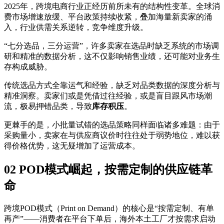
2025年，跨境电商行业正经历前所未有的结构性变革。全球消
费市场增速放缓、平台政策持续收紧，叠加海量新卖家的涌
入，行业供需关系逆转，竞争维度升级。
“七分选品，三分运营”，许多卖家在选品时缺乏系统的市场调
研和精准的数据分析，这不仅影响销售业绩，还可能对业务生
存构成威胁。
传统选品方式全靠运气和经验，缺乏对品类数据的深度分析与
精准洞察。卖家们或是凭借过往经验，或是盲目跟风市场潮
流，极易押错品类，导致
库存积压
。
更棘手的是，小批量试错的选品策略同样面临诸多难题：由于
采购量小，卖家在与供应商议价时往往处于弱势地位，难以获
得价格优势，这无疑增加了运营成本。
02 POD模式崛起，按需定制的供应链革
命
跨境POD模式（Print on Demand）的核心是“按需定制、有单
再产”——消费者在平台下单后，海外本土工厂才按需求启动