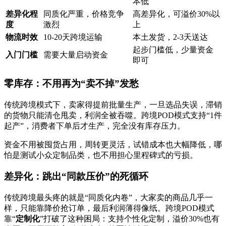
本低
差异化程
同质化严重，价格竞争
高差异化，可溢价30%以
度
激烈
上
物流时效
10-20天跨境运输
本土发货，2-3天送达
起步门槛低，少量资金
入门门槛
需要大量启动资金
即可
零库存：不用再为“卖不掉”发愁
传统跨境模式下，卖家得提前批量生产，一旦选品失误，滞销
的货物只能清仓甩卖，利润全被吞噬。跨境POD模式支持“1件
起产”，消费者下单后才生产，完全没有库存压力。
资金不用被囤货占用，周转更灵活，试错成本也大幅降低，哪
怕是测试小众定制品类，也不用担心里程碑式的亏损。
差异化：跳出“同款压价”的死循环
传统跨境最头疼的就是“同质化内卷”，大家卖的商品几乎一
样，只能靠降价抢订单，最后利润薄得像纸。跨境POD模式
靠“
定制化
”打破了这种困局：支持个性化定制，溢价30%也有