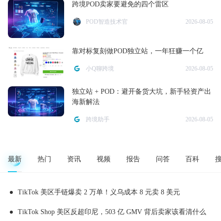
跨境POD卖家要避免的四个雷区
POD智造技术官
2026-08-05
靠对标复刻做POD独立站，一年狂赚一个亿
小Q聊跨境
2026-08-05
独立站 + POD：避开备货大坑，新手轻资产出
海新解法
跨境助手
2026-08-05
最新
热门
资讯
视频
报告
问答
百科
TikTok 美区手链爆卖 2 万单！义乌成本 8 元卖 8 美元
TikTok Shop 美区反超印尼，503 亿 GMV 背后卖家该看清什么