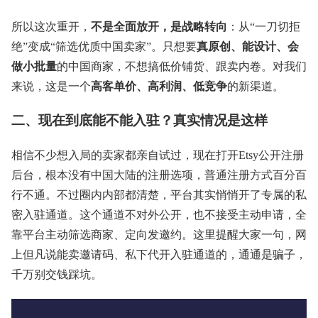
所以这次重开，
不是全面放开，是战略转向
：从“一刀切拒
绝”变成“筛选优质中国卖家”。只想要
真原创、能设计、会
做小批量
的中国商家，不想搞低价铺货、跟卖内卷。对我们
来说，这是一个
高客单价、高利润、低竞争
的新渠道。
二、现在到底能不能入驻？真实情况是这样
相信不少想入局的卖家都亲自试过，现在打开Etsy公开注册
后台，根本没有中国大陆的注册选项，普通注册方式百分百
行不通。不过圈内内部都清楚，平台其实悄悄开了专属的私
密入驻通道。这个通道不对外公开，也不接受主动申请，全
靠平台主动筛选商家、定向发邀约。这里提醒大家一句，网
上但凡说能卖邀请码、私下代开入驻通道的，通通是骗子，
千万别交钱踩坑。