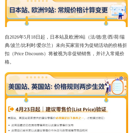
自2026年5月18日起，日本站及欧洲9站（法/德/意/西/荷/瑞
典/波兰/比利时/爱尔兰）未向买家宣传为促销活动的价格折
扣（Price Discounts）将被视为非促销销售，并计入常规价
格。