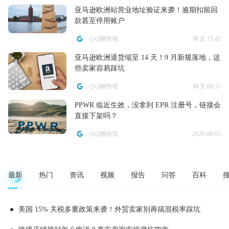
亚马逊欧洲站营业地址验证来袭！逾期扣留回
款甚至停用账户
小Q聊跨境
昨天 11:42
亚马逊欧洲退货缩至 14 天！9 月新规落地，这
些卖家容易踩坑
小Q聊跨境
昨天 09:31
PPWR 临近生效，没拿到 EPR 注册号，链接会
直接下架吗？
小Q聊跨境
2026-08-05
最新
热门
资讯
视频
报告
问答
百科
美国 15% 关税多重政策来袭！外贸卖家别再搞混税率踩坑