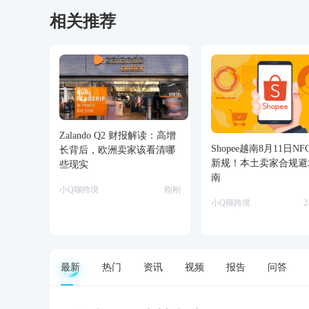
相关推荐
Zalando Q2 财报解读：高增
Shopee越南8月11日N
长背后，欧洲卖家该看清哪
新规！本土卖家合规避
些现实
南
小Q聊跨境
刚刚
小Q聊跨境
最新
热门
资讯
视频
报告
问答