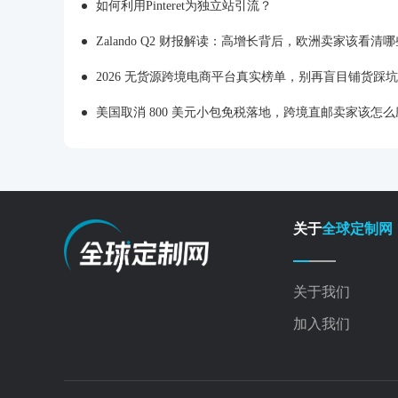
如何利用Pinteret为独立站引流？
Zalando Q2 财报解读：高增长背后，欧洲卖家该看清
2026 无货源跨境电商平台真实榜单，别再盲目铺货踩坑
美国取消 800 美元小包免税落地，跨境直邮卖家该怎么
关于
全球定制网
关于我们
加入我们