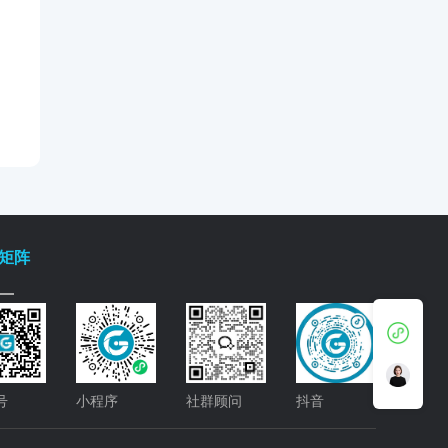
矩阵
号
小程序
社群顾问
抖音