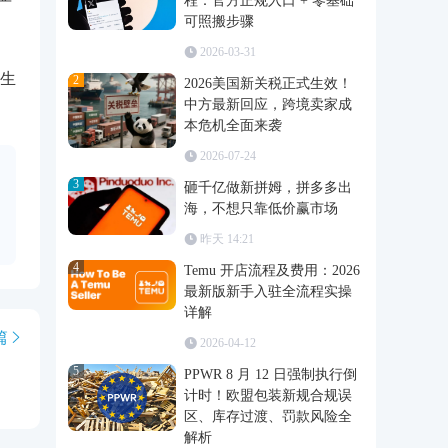
程：官方正规入口 + 零基础
产
可照搬步骤
2026-03-31
生
2
2026美国新关税正式生效！
中方最新回应，跨境卖家成
本危机全面来袭
2026-07-24
3
砸千亿做新拼姆，拼多多出
海，不想只靠低价赢市场
昨天 14:21
4
Temu 开店流程及费用：2026
最新版新手入驻全流程实操
详解
篇
2026-04-12
5
PPWR 8 月 12 日强制执行倒
计时！欧盟包装新规合规误
区、库存过渡、罚款风险全
解析