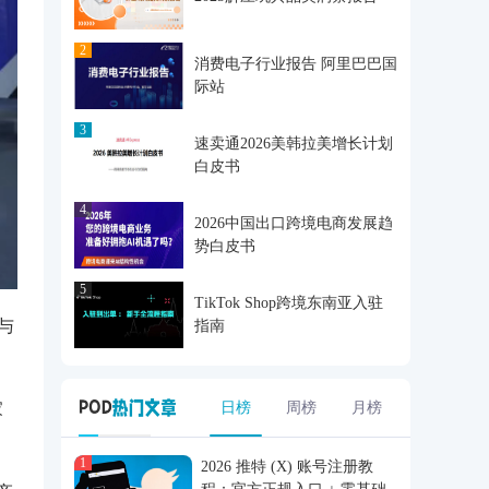
2
消费电子行业报告 阿里巴巴国
际站
3
速卖通2026美韩拉美增长计划
白皮书
4
2026中国出口跨境电商发展趋
势白皮书
5
TikTok Shop跨境东南亚入驻
与
指南
日榜
周榜
月榜
家
1
2026 推特 (X) 账号注册教