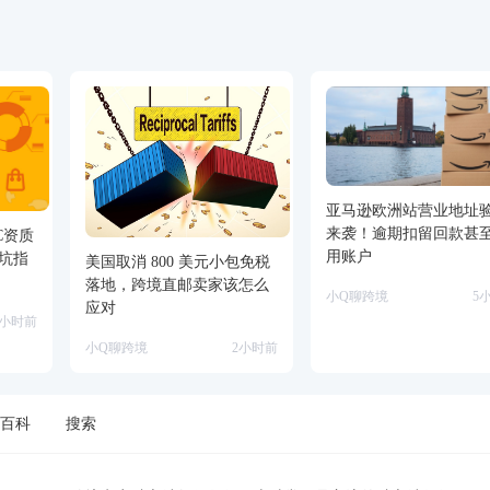
亚马逊欧洲站营业地址
来袭！逾期扣留回款甚
FC资质
用账户
坑指
美国取消 800 美元小包免税
落地，跨境直邮卖家该怎么
小Q聊跨境
5
应对
2小时前
小Q聊跨境
2小时前
百科
搜索