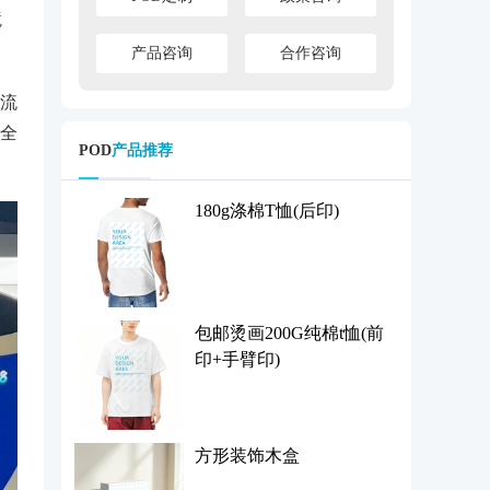
境
产品咨询
合作咨询
流
全
POD
产品推荐
180g涤棉T恤(后印)
包邮烫画200G纯棉t恤(前
印+手臂印)
方形装饰木盒