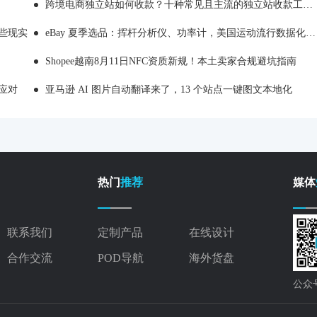
跨境电商独立站如何收款？十种常见且主流的独立站收款工具推荐
哪些现实
eBay 夏季选品：挥杆分析仪、功率计，美国运动流行数据化消费
Shopee越南8月11日NFC资质新规！本土卖家合规避坑指南
应对
亚马逊 AI 图片自动翻译来了，13 个站点一键图文本地化
热门
推荐
媒体
联系我们
定制产品
在线设计
合作交流
POD导航
海外货盘
公众