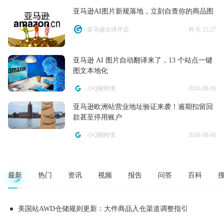
亚马逊AI图片新规落地，立刻自查你的商品图
亚马逊全球开店
昨天 23:27
亚马逊 AI 图片自动翻译来了，13 个站点一键
图文本地化
小Q聊跨境
2026-08-06
亚马逊欧洲站营业地址验证来袭！逾期扣留回
款甚至停用账户
小Q聊跨境
2026-08-06
最新
热门
资讯
视频
报告
问答
百科
美国站AWD仓储规则更新：大件商品入仓渠道调整指引