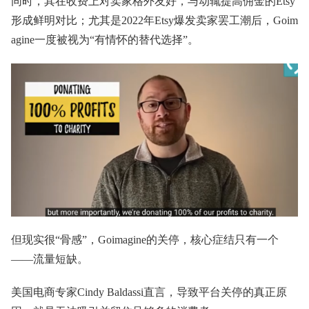
同时，其在收费上对卖家格外友好，与动辄提高佣金的Etsy
形成鲜明对比；尤其是2022年Etsy爆发卖家罢工潮后，Goim
agine一度被视为“有情怀的替代选择”。
但现实很“骨感”，Goimagine的关停，核心症结只有一个
——流量短缺。
美国电商专家Cindy Baldassi直言，导致平台关停的真正原