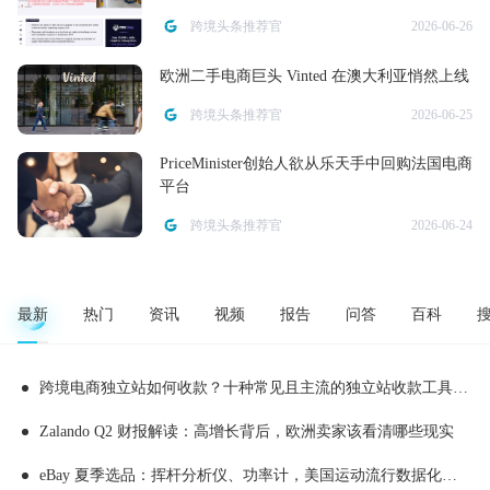
跨境头条推荐官
2026-06-26
欧洲二手电商巨头 Vinted 在澳大利亚悄然上线
跨境头条推荐官
2026-06-25
PriceMinister创始人欲从乐天手中回购法国电商
平台
跨境头条推荐官
2026-06-24
最新
热门
资讯
视频
报告
问答
百科
跨境电商独立站如何收款？十种常见且主流的独立站收款工具推荐
Zalando Q2 财报解读：高增长背后，欧洲卖家该看清哪些现实
eBay 夏季选品：挥杆分析仪、功率计，美国运动流行数据化消费