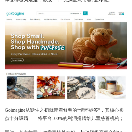
Goimagine从诞生之初就带着鲜明的“情怀标签”，其核心卖
点十分吸睛——将平台100%的利润捐赠给儿童慈善机构；