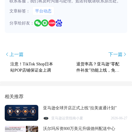
联系客服，我们将及时沟通与处理。如若转载请联系原出处。
文章标签：
平台动态
分享给好友：
上一篇
下一篇
注意！TikTok Shop日本
退货率高？亚马逊“零配
站POP店铺保证金上调
件补发”功能上线，免费
注册，避免71%退货！
相关推荐
亚马逊全球开店正式上线“拉美速通计划”
亚马逊运营指南小夏
2026-06-27
沃尔玛斥资800万美元升级德州配送中心