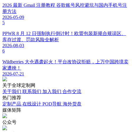
2026 最新 Gmail 注册教程 谷歌账号风控避坑与国内手机号注
册方法
2026-05-09
5
PPWR 8 月 12 日强制执行倒计时！欧盟包装新规合规误区、
库存过渡、罚款风险全解析
2026-08-03
6
Wildberries 大仓遇袭起火！平台改协议拒赔，上万中国跨境卖
家遭殃！
2026-07-21
关于
全球定制网
关于我们
联系我们
加入我们
合作交流
热门
推荐
定制产品
在线设计
POD导航
海外货盘
媒体
矩阵
公众号