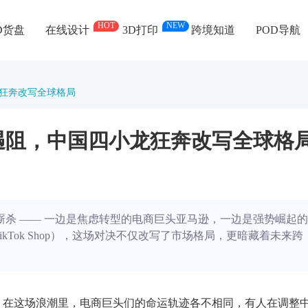
HOT
NEW
D货盘
在线设计
3D打印
跨境知道
POD导航
龙狂奔改写全球格局
逊遇阻，中国四小龙狂奔改写全球格
烈厮杀 —— 一边是焦虑转型的电商巨头亚马逊，一边是强势崛起的
、TikTok Shop），这场对决不仅改写了市场格局，更暗藏着未来跨
革。在这场浪潮里，电商巨头们的命运轨迹各不相同，有人在调整