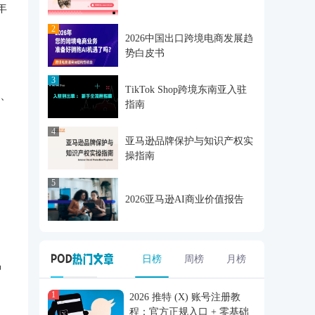
年
2
2026中国出口跨境电商发展趋
势白皮书
3
TikTok Shop跨境东南亚入驻
u、
指南
4
亚马逊品牌保护与知识产权实
操指南
5
2026亚马逊AI商业价值报告
日榜
周榜
月榜
智
1
2026 推特 (X) 账号注册教
程：官方正规入口 + 零基础