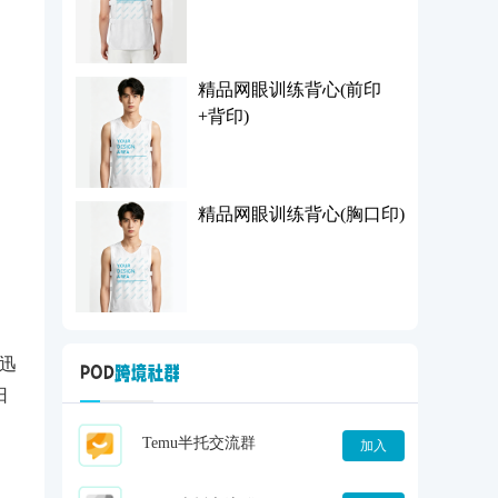
精品网眼训练背心(前印
+背印)
精品网眼训练背心(胸口印)
价迅
日
Temu半托交流群
加入