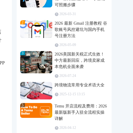
可照搬步骤
2026-03-31
2
2026 最新 Gmail 注册教程 谷
歌账号风控避坑与国内手机
店
号注册方法
计
2026-05-09
3
2026美国新关税正式生效！
中方最新回应，跨境卖家成
PP
本危机全面来袭
2026-07-24
4
跨境物流常用专业术语大全
2025-12-15 13:15
；
5
Temu 开店流程及费用：2026
最新版新手入驻全流程实操
详解
2026-04-12