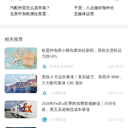
汽配外贸怎么选市场？
干货：八点做好海外社
北美中东欧洲拉美需求
交媒体运营
大盘点
相关推荐
欧盟对电商小额包裹加征新税，亚欧全货机运
力跌14%
跨境头条推荐官
2026-08-03
美线 8 月运价暴涨！美东破万、美西冲 9000，
六大船司集体 GRI 涨价
小Q聊跨境
2026-07-31
2026年FedEx旺季附加费新规解读｜10月生
效，黑五圣诞物流成本暴涨
小V聊跨境
2026-07-29