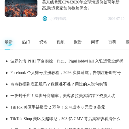
美东线暴涨62%!2026年全球海运价创两年新
高,跨境卖家如何抢舱保命?
小V聊跨境
2026-07-10
最新
热门
资讯
视频
报告
问答
百科
波罗的海 PHH 平台实操：Pigu、PiguHobbyHall 入驻运营全解析
Facebook 个人账号注册教程，2026 实操避坑，告别注册即封号
点点数据到底正规吗？数据准不准？用过的人说句实话
一夜封千店！深圳号商翻车，美客多拉美卖家踩下资质大坑
TikTok 美区手链爆卖 2 万单！义乌成本 8 元卖 8 美元
TikTok Shop 美区反超印尼，503 亿 GMV 背后卖家该看清什么