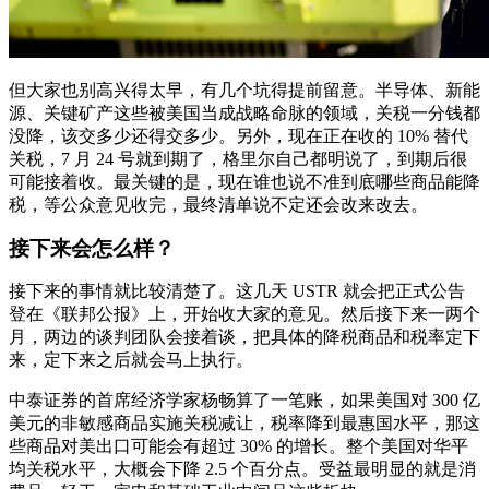
但大家也别高兴得太早，有几个坑得提前留意。半导体、新能
源、关键矿产这些被美国当成战略命脉的领域，关税一分钱都
没降，该交多少还得交多少。另外，现在正在收的 10% 替代
关税，7 月 24 号就到期了，格里尔自己都明说了，到期后很
可能接着收。最关键的是，现在谁也说不准到底哪些商品能降
税，等公众意见收完，最终清单说不定还会改来改去。
接下来会怎么样？
接下来的事情就比较清楚了。这几天 USTR 就会把正式公告
登在《联邦公报》上，开始收大家的意见。然后接下来一两个
月，两边的谈判团队会接着谈，把具体的降税商品和税率定下
来，定下来之后就会马上执行。
中泰证券的首席经济学家杨畅算了一笔账，如果美国对 300 亿
美元的非敏感商品实施关税减让，税率降到最惠国水平，那这
些商品对美出口可能会有超过 30% 的增长。整个美国对华平
均关税水平，大概会下降 2.5 个百分点。受益最明显的就是消