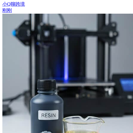
小Q聊跨境
刚刚