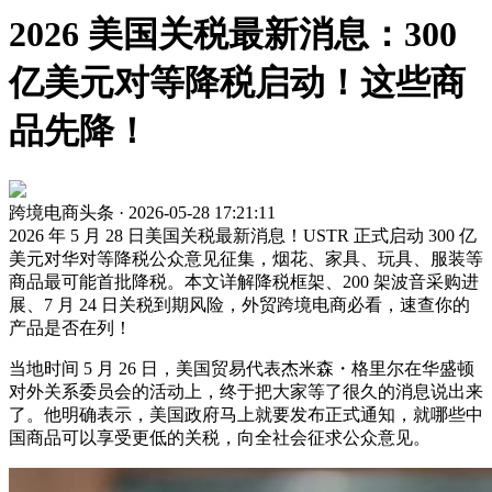
2026 美国关税最新消息：300
亿美元对等降税启动！这些商
品先降！
跨境电商头条 · 2026-05-28 17:21:11
2026 年 5 月 28 日美国关税最新消息！USTR 正式启动 300 亿
美元对华对等降税公众意见征集，烟花、家具、玩具、服装等
商品最可能首批降税。本文详解降税框架、200 架波音采购进
展、7 月 24 日关税到期风险，外贸跨境电商必看，速查你的
产品是否在列！
当地时间 5 月 26 日，美国贸易代表杰米森・格里尔在华盛顿
对外关系委员会的活动上，终于把大家等了很久的消息说出来
了。他明确表示，美国政府马上就要发布正式通知，就哪些中
国商品可以享受更低的关税，向全社会征求公众意见。