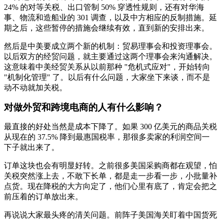
24% 的对等关税、出口管制 50% 穿透性规则，还有对华海
事、物流和造船业的 301 调查，以及中方相应的反制措施。延
期之后，这些暂停的措施会继续有效，直到新的安排出来。
然后是中美要成立两个新的机制：贸易理事会和投资理事会。
以后双方的经贸问题，就主要通过这两个理事会来沟通解决。
这意味着中美经贸关系从以前那种 "危机式应对"，开始转向
"机制化管理" 了。以后有什么问题，大家坐下来谈，而不是
动不动就加关税。
对做外贸和跨境电商的人有什么影响？
最直接的好处当然是成本下降了。如果 300 亿美元的商品关税
从现在的 37.5% 降到最惠国税率，那很多卖家的利润空间一
下子就出来了。
订单这块也会有明显好转。之前很多美国采购商都在观望，怕
关税突然涨上去，不敢下长单，都是走一步看一步，小批量补
点货。现在降税的大方向定了，他们心里有底了，肯定会把之
前压着的订单放出来。
再说说大家最头疼的清关问题。前阵子美国海关盯着中国货死