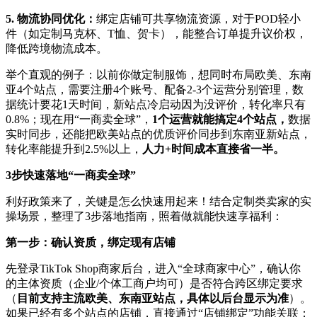
5. 物流协同优化：
绑定店铺可共享物流资源，对于POD轻小
件（如定制马克杯、T恤、贺卡），能整合订单提升议价权，
降低跨境物流成本。
举个直观的例子：以前你做定制服饰，想同时布局欧美、东南
亚4个站点，需要注册4个账号、配备2-3个运营分别管理，数
据统计要花1天时间，新站点冷启动因为没评价，转化率只有
0.8%；现在用“一商卖全球”，
1个运营就能搞定4个站点，
数据
实时同步，还能把欧美站点的优质评价同步到东南亚新站点，
转化率能提升到2.5%以上，
人力+时间成本直接省一半。
3步快速落地“一商卖全球”
利好政策来了，关键是怎么快速用起来！结合定制类卖家的实
操场景，整理了3步落地指南，照着做就能快速享福利：
第一步：确认资质，绑定现有店铺
先登录TikTok Shop商家后台，进入“全球商家中心”，确认你
的主体资质（企业/个体工商户均可）是否符合跨区绑定要求
（
目前支持主流欧美、东南亚站点，具体以后台显示为准
）。
如果已经有多个站点的店铺，直接通过“店铺绑定”功能关联；