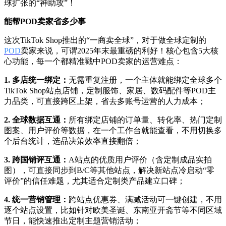
球扩张的“神助攻”！
能帮POD卖家省多少事
这次TikTok Shop推出的“一商卖全球”，对于做全球定制的
POD
卖家来说，可谓2025年末最重磅的利好！核心包含5大核
心功能，每一个都精准戳中POD卖家的运营难点：
1. 多店统一绑定：
无需重复注册，一个主体就能绑定全球多个
TikTok Shop站点店铺，定制服饰、家居、数码配件等POD主
力品类，可直接跨区上架，省去多账号运营的人力成本；
2. 全球数据互通：
所有绑定店铺的订单量、转化率、热门定制
图案、用户评价等数据，在一个工作台就能查看，不用切换多
个后台统计，选品决策效率直接翻倍；
3. 跨国销评互通：
A站点的优质用户评价（含定制成品实拍
图），可直接同步到B/C等其他站点，解决新站点冷启动“零
评价”的信任难题，尤其适合定制类产品建立口碑；
4. 统一营销管理：
跨站点优惠券、满减活动可一键创建，不用
逐个站点设置，比如针对欧美圣诞、东南亚开斋节等不同区域
节日，能快速推出定制主题营销活动；