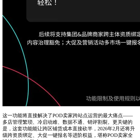
这一功能将直接解决了POD卖家跨站点运营的最大痛点——
多店管理繁琐、冷启动难、数据不通、销评割裂。更关键的
是，这套功能能让跨区铺货成本直接砍半，2026年2月还将升
级跨资质绑定、大促一键报名等进阶权益，堪称POD卖家全