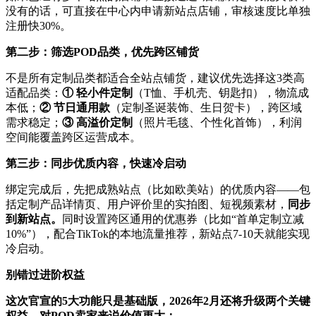
没有的话，可直接在中心内申请新站点店铺，审核速度比单独
注册快30%。
第二步：筛选POD品类，优先跨区铺货
不是所有定制品类都适合全站点铺货，建议优先选择这3类高
适配品类：
① 轻小件定制
（T恤、手机壳、钥匙扣），物流成
本低；
② 节日通用款
（定制圣诞装饰、生日贺卡），跨区域
需求稳定；
③ 高溢价定制
（照片毛毯、个性化首饰），利润
空间能覆盖跨区运营成本。
第三步：同步优质内容，快速冷启动
绑定完成后，先把成熟站点（比如欧美站）的优质内容——包
括定制产品详情页、用户评价里的实拍图、短视频素材，
同步
到新站点。
同时设置跨区通用的优惠券（比如“首单定制立减
10%”），配合TikTok的本地流量推荐，新站点7-10天就能实现
冷启动。
别错过进阶权益
这次官宣的5大功能只是基础版，2026年2月还将升级两个关键
权益，对POD卖家来说价值更大：