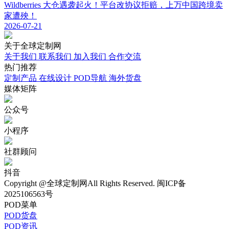
Wildberries 大仓遇袭起火！平台改协议拒赔，上万中国跨境卖
家遭殃！
2026-07-21
关于
全球定制网
关于我们
联系我们
加入我们
合作交流
热门
推荐
定制产品
在线设计
POD导航
海外货盘
媒体
矩阵
公众号
小程序
社群顾问
抖音
Copyright @全球定制网All Rights Reserved. 闽ICP备
2025106563号
POD菜单
POD货盘
POD资讯