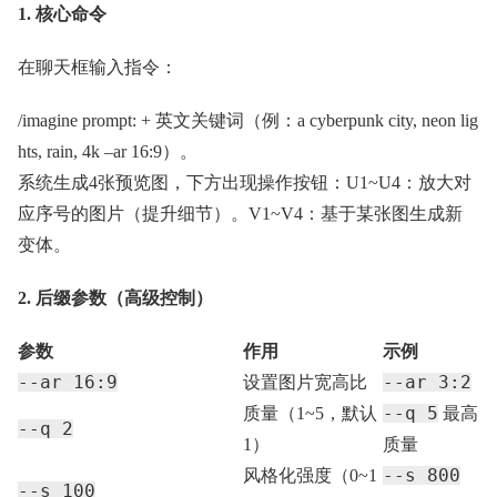
1. 核心命令
在聊天框输入指令：
/imagine prompt: + 英文关键词（例：a cyberpunk city, neon lig
hts, rain, 4k –ar 16:9）。
系统生成4张预览图，下方出现操作按钮：U1~U4：放大对
应序号的图片（提升细节）。V1~V4：基于某张图生成新
变体。
2. 后缀参数（高级控制）
参数
作用
示例
--ar 16:9
--ar 3:2
设置图片宽高比
--q 5
质量（1~5，默认
最高
--q 2
1）
质量
--s 800
风格化强度（0~1
--s 100