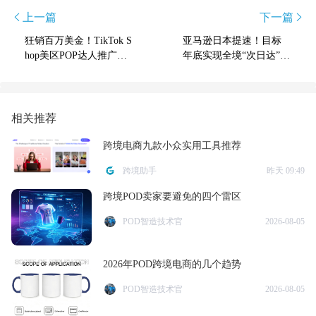
上一篇
下一篇
狂销百万美金！TikTok S
亚马逊日本提速！目标
hop美区POP达人推广出
年底实现全境“次日达”覆
圈指南
盖
相关推荐
跨境电商九款小众实用工具推荐
跨境助手
昨天 09:49
跨境POD卖家要避免的四个雷区
POD智造技术官
2026-08-05
2026年POD跨境电商的几个趋势
POD智造技术官
2026-08-05