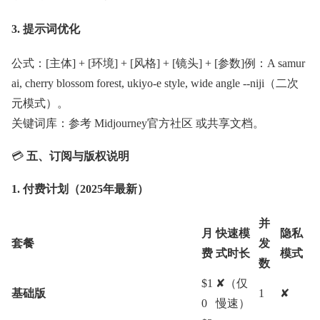
3. 提示词优化
公式：[主体] + [环境] + [风格] + [镜头] + [参数]例：A samur
ai, cherry blossom forest, ukiyo-e style, wide angle --niji（二次
元模式）。
关键词库：参考 Midjourney官方社区 或共享文档。
💳
五、订阅与版权说明
1. 付费计划（2025年最新）
并
月
快速模
隐私
套餐
发
费
式时长
模式
数
$1
✘（仅
基础版
1
✘
0
慢速）