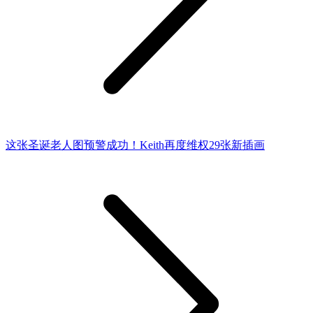
这张圣诞老人图预警成功！Keith再度维权29张新插画