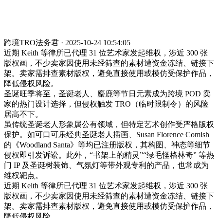
跨境TRO法务君 · 2025-10-24 10:54:05
近期 Keith 等律所已代理 31 位艺术家发起维权，涉近 300 张
版权画，不少卖家因使用未经筛查的素材遭资金冻结、链接下
架。卖家需排查素材版权，避免直接使用或模仿受保护作品，
降低侵权风险。
圣诞旺季将至，圣诞老人、麋鹿等节日元素成为跨境 POD 卖
家的热门设计选择，但侵权触发 TRO（临时限制令）的风险
居高不下。
虽传统圣诞老人形象属公有领域，但特定艺术创作受严格版权
保护。如可口可乐经典圣诞老人插画、Susan Florence Comish
的《Woodland Santa》等均已注册版权，其构图、神态等细节
侵权即引发诉讼。此外，“书架上的精灵”“绿毛怪格林奇” 等热
门 IP 及圣诞树装饰、气氛灯等带外观专利的产品，也常成为
维权靶点。
近期 Keith 等律所已代理 31 位艺术家发起维权，涉近 300 张
版权画，不少卖家因使用未经筛查的素材遭资金冻结、链接下
架。卖家需排查素材版权，避免直接使用或模仿受保护作品，
降低侵权风险。