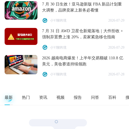
7 月 30 日生效！亚马逊新版 FBA 新品计划重
大调整，品牌卖家上新务必看懂
小V聊跨境
2026-07-29
7 月 31 日 AWD 卫星仓新规落地｜大件拒收 +
强制弃置费上涨 20%，卖家紧急移仓指南
小V聊跨境
2026-07-29
2026 越南电商爆发！上半年交易额破 110.8 亿
美元，美妆赛道持续领跑
小V聊跨境
2026-07-28
最新
热门
资讯
视频
报告
问答
百科