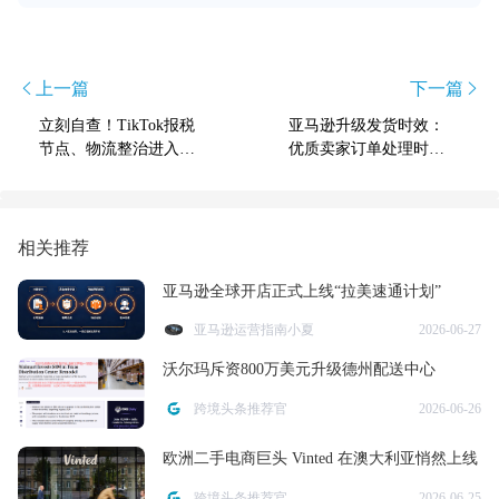
上一篇
下一篇
立刻自查！TikTok报税
亚马逊升级发货时效：
节点、物流整治进入倒
优质卖家订单处理时间
计时
缩短至0天
相关推荐
亚马逊全球开店正式上线“拉美速通计划”
亚马逊运营指南小夏
2026-06-27
沃尔玛斥资800万美元升级德州配送中心
跨境头条推荐官
2026-06-26
欧洲二手电商巨头 Vinted 在澳大利亚悄然上线
跨境头条推荐官
2026-06-25