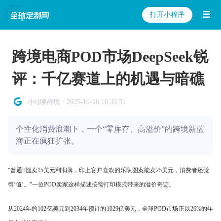
☰
打开小程序
跨境电商POD市场DeepSeek锐
评：千亿赛道上的机遇与暗礁
小Q聊跨境 · 2025-10-16 10:33:51
个性化消费浪潮下，一个“零库存、高溢价”的跨境新蓝
海正在疯狂扩张。
“普通T恤卖15美元利润薄，印上客户喜欢的乐队图案能卖25美元，消费者还觉
得‘值’。”一位POD卖家这样描述按需打印模式带来的溢价奇迹。
从2024年的102亿美元到2034年预计的1029亿美元，全球POD市场正以26%的年