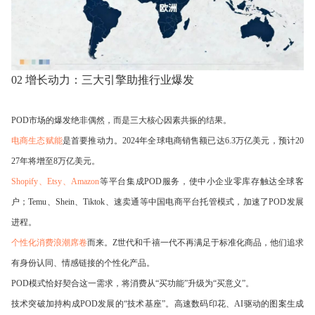
02 增长动力：三大引擎助推行业爆发
POD市场的爆发绝非偶然，而是三大核心因素共振的结果。
电商生态赋能
是首要推动力。2024年全球电商销售额已达6.3万亿美元，预计20
27年将增至8万亿美元。
Shopify、Etsy、Amazon
等平台集成POD服务，使中小企业零库存触达全球客
户；Temu、Shein、Tiktok、速卖通等中国电商平台托管模式，加速了POD发展
进程。
个性化消费浪潮席卷
而来。Z世代和千禧一代不再满足于标准化商品，他们追求
有身份认同、情感链接的个性化产品。
POD模式恰好契合这一需求，将消费从“买功能”升级为“买意义”。
技术突破加持构成POD发展的“技术基座”。高速数码印花、AI驱动的图案生成