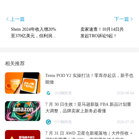
上一篇
下一篇
Shein 2024年收入增20%
卖家速查！10月14日共
至370亿美元，但利润下
发起TRO诉讼9起！
滑13%受关税成本冲击
相关推荐
Temu POD Y2 实操打法！零库存起店，新手也
能做
小Q聊跨境
2026-08-04
7 月 30 日生效！亚马逊新版 FBA 新品计划重
大调整，品牌卖家上新务必看懂
小V聊跨境
2026-07-29
7 月 31 日 AWD 卫星仓新规落地｜大件拒收 +