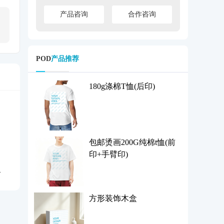
产品咨询
合作咨询
POD
产品推荐
180g涤棉T恤(后印)
包邮烫画200G纯棉t恤(前
印+手臂印)
方形装饰木盒