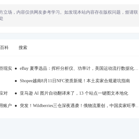
方立场，内容仅供网友参考学习。如发现本站内容存在版权问题，烦请联
处
百科
搜索
哪些现实
eBay 夏季选品：挥杆分析仪、功率计，美国运动流行数据化消费
Shopee越南8月11日NFC资质新规！本土卖家合规避坑指南
应对
亚马逊 AI 图片自动翻译来了，13 个站点一键图文本地化
用账户
突发！Wildberries三仓深夜遇袭！俄物流重创，中国卖家旺季备货踩雷