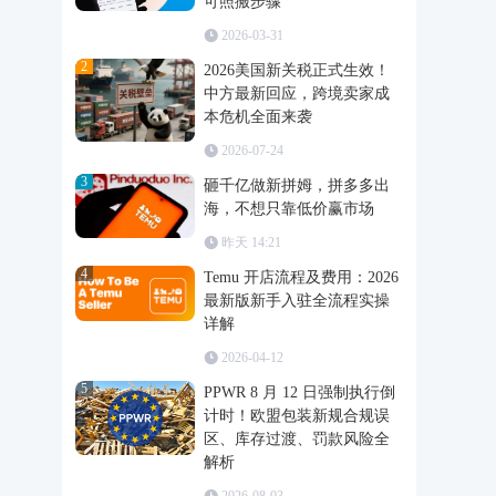
可照搬步骤
2026-03-31
2
2026美国新关税正式生效！
中方最新回应，跨境卖家成
本危机全面来袭
2026-07-24
3
砸千亿做新拼姆，拼多多出
海，不想只靠低价赢市场
昨天 14:21
4
Temu 开店流程及费用：2026
最新版新手入驻全流程实操
详解
2026-04-12
5
PPWR 8 月 12 日强制执行倒
计时！欧盟包装新规合规误
区、库存过渡、罚款风险全
解析
2026-08-03