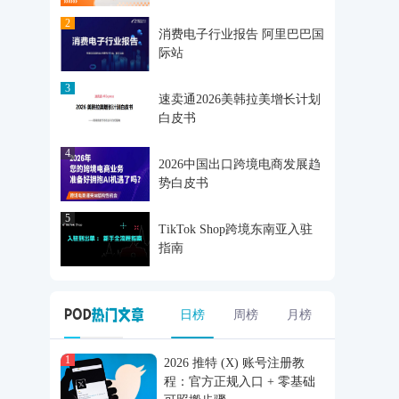
2
消费电子行业报告 阿里巴巴国
际站
3
速卖通2026美韩拉美增长计划
白皮书
4
2026中国出口跨境电商发展趋
势白皮书
5
TikTok Shop跨境东南亚入驻
指南
日榜
周榜
月榜
1
2026 推特 (X) 账号注册教
程：官方正规入口 + 零基础