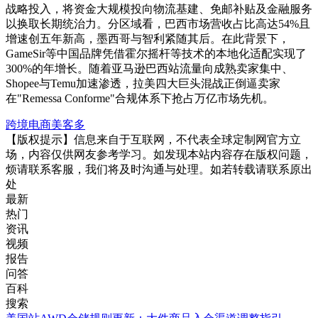
战略投入，将资金大规模投向物流基建、免邮补贴及金融服务
以换取长期统治力。分区域看，巴西市场营收占比高达54%且
增速创五年新高，墨西哥与智利紧随其后。在此背景下，
GameSir等中国品牌凭借霍尔摇杆等技术的本地化适配实现了
300%的年增长。随着亚马逊巴西站流量向成熟卖家集中、
Shopee与Temu加速渗透，拉美四大巨头混战正倒逼卖家
在"Remessa Conforme"合规体系下抢占万亿市场先机。
跨境电商
美客多
【版权提示】信息来自于互联网，不代表全球定制网官方立
场，内容仅供网友参考学习。如发现本站内容存在版权问题，
烦请联系客服，我们将及时沟通与处理。如若转载请联系原出
处
最新
热门
资讯
视频
报告
问答
百科
搜索